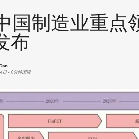
统计
耗材
创意
个中国制造业重点
商机
油墨
丝印
发布
其他
 Dan
24日
-
6分钟阅读