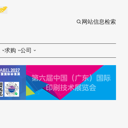
网站信息检索
应
求购
公司
议
印刷
印刷
刷设备
包装
包装
刷材料
丝印
丝印
刷配件
刷服务