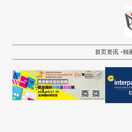
首页
资讯
独
国内
评
国际
访
环保
话
视频
产品导购