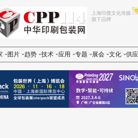
上海印搜文化传媒
旗下品牌
家
图片
趋势
技术
应用
专题
展会
文化
供
论
活动
行业动态
印前
胶印
展会
推荐
文化创意
会
谈
展会
企业动态
印中
数码
企业
中国
人物
印
题
设备
营销
印后
标签
咨询
东南亚
社会
印
印品
电子商务
包装
CTP
技术
其他国家和地区
印
世界
政策法规
器材
纸箱
印