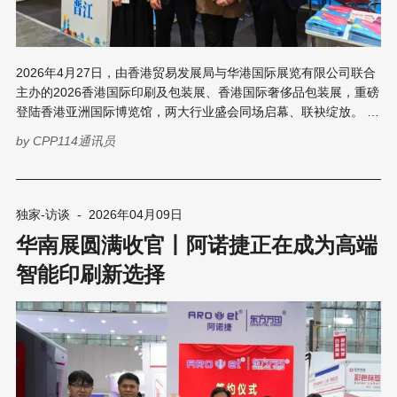
2026年4月27日，由香港贸易发展局与华港国际展览有限公司联合
主办的2026香港国际印刷及包装展、香港国际奢侈品包装展，重磅
登陆香港亚洲国际博览馆，两大行业盛会同场启幕、联袂绽放。 本
届展会汇聚了近400余家海内外优质展商，预计将迎来十万名专业
by
CPP114通讯员
采购商及产业链上下游买家莅临观展、商务洽谈、精准采购。 作为
这两大盛会的联合主办方代表，展会开幕当日，华港展览（深圳）
有限公司总经理张双文先生，接受了本网记者的独家专访。 忆往
昔：从首届“天时地利”到第21届“结构化转型” 回顾2006年首届香港
独家-访谈
-
2026年04月09日
印包展，张双文将其成功归结为“天时地利人和”： 第一是场地：彼
华南展圆满收官丨阿诺捷正在成为高端
时香港亚洲国际博览馆刚落成启用，为展会提供了现代化的展览空
间，解决了此前缺乏大型专业展馆的瓶颈。 第二是政策：随着
智能印刷新选择
CEPA（内地与香港关于建立更紧密经贸关系的安排）的深入推
进，大大降低了内地企业赴港参展的门槛与成本，激发了珠三角乃
至全国印包企业的参展热情。 第三是产业：当时广东省印刷包装行
业正处于高速增长期，企业有强烈的对外展示与接单需求。在那届
展会上，展商多为制造型企业，带着设备、产能和价格优势来港“探
路”，