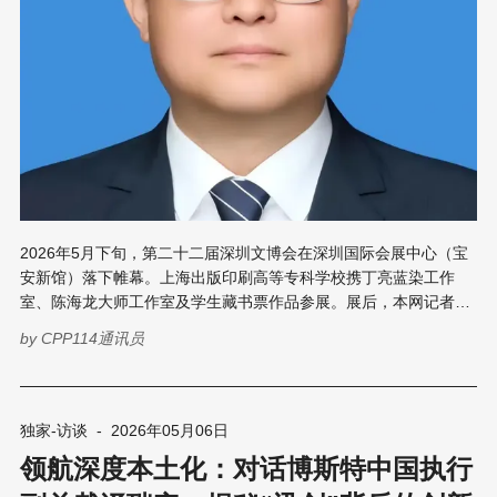
2026年5月下旬，第二十二届深圳文博会在深圳国际会展中心（宝
安新馆）落下帷幕。上海出版印刷高等专科学校携丁亮蓝染工作
室、陈海龙大师工作室及学生藏书票作品参展。展后，本网记者小
C特意对本次上海版专参展的艺术设计系（现刘海粟艺术学院）的
by
CPP114通讯员
现场“总指挥”、院长丁亮进行了独家专访，听他详细解读版专“非遗
+印刷”的实践路径、教学体系与未来规划。 破圈、信心、融合
——非遗活化中的技术派 用三个关键词概括本次参展的核心收获，
丁亮的回答是：“破圈、信心、融合。” 破圈——上海版专的“非遗
独家-访谈
-
2026年05月06日
+印刷”作品首次大规模亮相文博会。此前，出版印刷类非遗多停留
领航深度本土化：对话博斯特中国执行
在行业内部交流，公众认知度有限。这次展出的蓝染织物、版画作