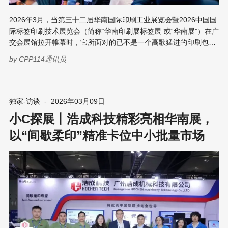
2026年3月，当第三十二届华南国际印刷工业展览会暨2026中国国
际标签印刷技术展览会（简称“华南印刷展标签展”或“华南展”）在广
交会展馆拉开帷幕时，它所面对的已不是一个高歌猛进的印刷包装
行业。恰恰相反——市场需求收缩、利润空间收窄、企业信心承
by
CPP114通讯员
压，这些才是当下行业的关键词。 正是在这样的背景下，华南展却
实现了规模的逆势增长：启用10个展厅，展出面积超10万平方米，
HP、柯尼卡美能达、京瓷等国际品牌携年度新品首发亮相，至一、
畅想未来、易加易等国内数码印刷设备领军企业首次入驻，大批绿
独家-访谈
-
2026年03月09日
色环保、AI智能等行业前沿赛道的优质企业集中入驻，参展企业的
小C探展丨浩成科技精彩亮相华南展，
行业代表性、技术前沿性均实现新提升。 这组数据的背后，或许隐
藏着一个更值得追问的问题：当行业下行，企业收紧预算，为什么
以“间歇柔印”精准卡位中小批量市场
反而更离不开一场展会？ 带着这样的疑问，CPP114中华印刷包装
网记者苏苏在华南展举办期间专访了华南展主办方代表之一的中国
对外贸易广州展览有限公司华兴分公司副总经理华谦生先生。 三维
需求锚定 “在当前印刷包装行业下行、展会赛道竞争白热化的背景
下，华南展仍然能够保持展会面积稳中有升，老客户回头率超六
成”，华谦生在采访中