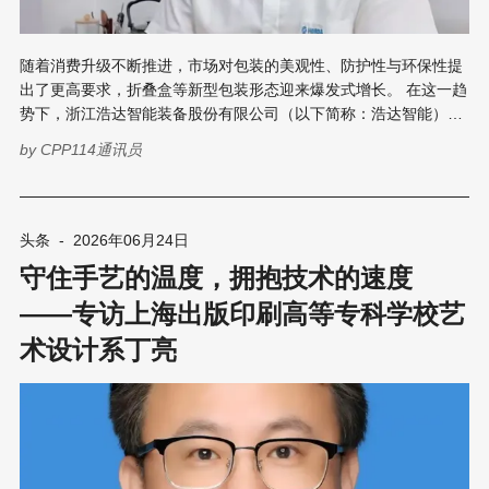
随着消费升级不断推进，市场对包装的美观性、防护性与环保性提
出了更高要求，折叠盒等新型包装形态迎来爆发式增长。 在这一趋
势下，浙江浩达智能装备股份有限公司（以下简称：浩达智能）凭
借十九年如一日的专注，从一间仅350平方米的废弃仓库起步，一
by
CPP114通讯员
步一个脚印，成长为全自动封面机领域的行业标杆。 近日，笔者走
进浩达智能，采访了其销售总监林朝梁先生，近距离了解了浩达智
能的发展历程和企业文化。这家扎根封面机领域十九年的企业，正
以专注的姿态和精益求精的精神书写着属于浩达智能的传说。 01十
头条
-
2026年06月24日
九载深耕，从追赶到领跑 时间回到2007年，浩达智能在温州诞
守住手艺的温度，拥抱技术的速度
生。 彼时的国内封面机市场尚处于粗放阶段，精度低、稳定性差是
整个行业的普遍痛点。创业之初，团队在台风天用防水薄膜钉窗
——专访上海出版印刷高等专科学校艺
户、亲自上阵装机器，就是这样艰苦的条件下，他们仅用半年便推
术设计系丁亮
出了第一台封面机。 产品一经面世，就被广东客户以35万元的价格
购入，次年更在上海展会上斩获了来自美国的200万元大订单。这
样的开局看似顺风顺水，然而真正的考验还在后头。 2012年，一
位烟包领域的大客户前来试机。看完设备运转后，客户只是摇了摇
头，留下了一句话让整个