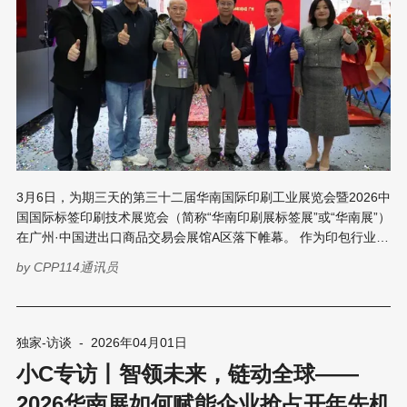
3月6日，为期三天的第三十二届华南国际印刷工业展览会暨2026中
国国际标签印刷技术展览会（简称“华南印刷展标签展”或“华南展”）
在广州·中国进出口商品交易会展馆A区落下帷幕。 作为印包行业开
年首场全球盛会，本届展会以15万㎡展出面积、2200+领军企业、
by
CPP114通讯员
13万+专业观众的规模，全面贯通印刷、标签、包装全产业链。本
届展会汇聚了国内外众多印刷包装设备制造商，现场人流如织，技
术交流氛围热烈。 在众多参展商中，广东阿诺捷喷墨科技有限公司
（以下简称“阿诺捷”）携多款高性能数码喷印设备重磅登陆，并举
独家-访谈
-
2026年04月01日
行了DF-330-HD数码标签印刷机的全球首发仪式，现场嘉宾云集。
小C专访丨智领未来，链动全球——
在繁忙的展会间隙，阿诺捷总经理王策鑫接受了CPP114记者苏苏
专访，围绕公司22年技术积淀、本次展出的四款设备技术亮点、市
2026华南展如何赋能企业抢占开年先机