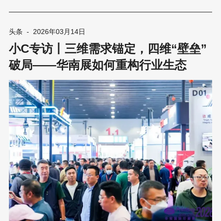
力。展会期间，来自波兰、埃及、巴西、乌兹别克斯坦、哈萨克斯
坦、印度尼西亚、越南、马来西亚、泰国、韩国、中国香港等国家
及地区的海外采购团纷纷到场，智能工厂4.0应用展示区成为全场
头条
-
2026年03月14日
“人气王”，AI+智能制造可落地方案备受追捧。 展会期间，雅式展
小C专访丨三维需求锚定，四维“壁垒”
览服务有限公司总经理杜静娴女士接受了CPP114记者苏苏的专
访，围绕“数字化、智能化、绿色化”三大主题，深入解读本届展会
破局——华南展如何重构行业生态
的核心亮点与行业趋势，并展望未来印刷包装产业的发展方向。 以
下为采访记录： 01今年展会的主题是“数字化、智能化、可持续”，
围绕这三大方向，主办方在展区规划和活动设计方面做了哪些特别
的布局？