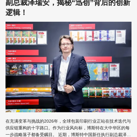
品、藏书票，让观众直观感受到印刷不仅仅是工业技术，更是具有
副总裁泽瑞安，揭秘“迅创”背后的创新
审美价值的文化载体。 信心——展位的高人气和同行的积极反馈都
逻辑！
验证了团队坚持的“三印”方向。“三印”指的是印刷、印染、印刻。丁
亮解释说，学校的非遗教学并非盲目铺开，而是紧紧围绕学校七十
余年的出版印刷核心优势：
在充满变革与挑战的2026年，全球包装印刷行业正站在技术迭代与
供应链重构的十字路口。作为行业风向标，博斯特在大中华区的每
一步战略落子都备受瞩目。 近期，博斯特中国新任执行副总裁泽瑞