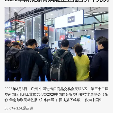
场战略及行业趋势等话题进行了深度分享。 从“用得起”到“用得好”
广东阿诺捷喷墨科技有限公司创立于2004年，是专注智能数码喷墨
装备、溯源数字技术、环保油墨的专精特新企业，集研发、生产、
销售、服务于一体。总部设在粤港澳大湾区松山湖高新技术产业开
发区，拥有超1.2万㎡智造基地，汇聚200+
2026年3月6日，广州·中国进出口商品交易会展馆A区，第三十二届
华南国际印刷工业展览会暨2026中国国际标签印刷技术展览会（简
称“华南印刷展标签展”或“华南展”）圆满落下帷幕。 作为中国印刷
包装行业农历新年后的“开年第一展”，本届展会以超10万平方米的
by
CPP114通讯员
强大阵容全景呈现了印刷包装产业向“新”而行、向“质”而兴的澎湃活