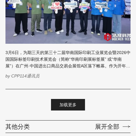
3月6日，为期三天的第三十二届华南国际印刷工业展览会暨2026中
国国际标签印刷技术展览会（简称“华南印刷展标签展” 或“华南
展”）在广州·中国进出口商品交易会展馆A区落下帷幕。作为开年首
场行业大展，本届展会汇聚了国内外众多印刷包装设备制造商，现
by
CPP114通讯员
场人流如织，技术交流氛围热烈。 在众多参展商中，广州浩成机械
科技有限公司（以下简称：浩成科技）携其最新六色间歇式柔印机
亮相，展台前始终聚集着问询的专业观众，成为展会期间的一大亮
点。 浩成科技总经理陈实在展位现场接受了CPP114记者苏苏采
加载更多
访，围绕参展设备的技术特点、客户价值以及企业战略进行了分
享。 技术破局 破解高难度材料套印难题 浩成科技作为“间歇柔印专
家”，本次参展的核心展品自然是其国内首台套筒式间歇式柔印机。
其他分类
展开全部
据陈实介绍，该设备上个月刚刚获得G7色彩管理认证，现场演示的
印刷材料为牙膏皮材料，这种材料因左右张力难以控制、经过UV干