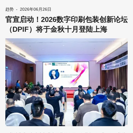
反的定制化工厂渗透率已达 32%。 美妆行业中 Mintel 报告指出：
包装设计从 “基础功能” 转向 “情感设计”，超 50%35 岁以下年轻消
趋势
-
2026年06月26日
费者愿意为高颜值、个性化包装支付溢价。品牌靠故事叙事、治愈
官宣启动！2026数字印刷包装创新论坛
复古视觉、千人千面定制三大方式，用包装和消费者建立情绪连
接。 礼品行业白皮书披露：国内企业礼品定制市场规模约 2400
（DPIF）将于金秋十月登陆上海
亿，覆盖商务拜访、年会、团建、节日福利等全经营场景，超半数
民营企业有长期定制采购需求。季节限定、IP 联名、社交媒体传
播，进一步放大定制包装的市场价值。