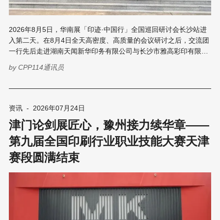
2026年8月5日，华南展「印迹·中国行」全国巡回研讨会长沙站进
入第二天。在8月4日全天高密度、高质量的会议研讨之后，交流团
一行先后走进湖南天闻新华印务有限公司与长沙市雅高彩印有限公
司，深入生产一线实地参观考察，零距离感受长沙作为中国南方书
by
CPP114通讯员
刊印刷基地的产业实力与智能化转型成果。 湖南天闻新华印务有限
公司 ——见证“国家队”的硬核实力 8月5日上午，交流团来到位于望
城区的湖南天闻新华印务有限公司。天闻印务副总经理曾庆云全程
带队接待，对交流团一行的到来表示热烈欢迎，并亲自引导参观了
资讯
-
2026年07月24日
企业展厅、印前制版中心、设计校稿中心、轮转车间、海德堡印刷
津门论剑展匠心，豫州接力续华章——
车间、装订车间以及旗下童书子公司的立体书生产车间等核心生产
区域。 天闻印务始建于1952年，2010年随中南出版传媒集团整体
第九届全国印刷行业职业技能大赛天津
上市，是一家集书刊印刷、商业印刷、防伪印刷、数码印刷等生产
赛段圆满结束
于一体的大型国有企业。公司现有员工1700余人，厂区总占地面积
380亩，拥有国际一流的印前、印刷、印后生产设备300余台/套。
2023年，天闻印务获评“国家印刷示范企业”；公司先后两次荣获中
国出版政府奖——先进集体奖。2021年实现销售11亿元，产能规模
达到