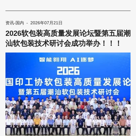
门鹤山举行。 活动以“循侨乡印脉·阅绿智华章”为主题，组织全国印
刷包装行业同仁走进鹤山雅图仕印刷有限公司（以下简称雅图仕）
与广东科琳数码科技有限公司（以下简称科琳数码），通过实地参
访与座谈交流，探访标杆企业在绿色智造、数字化转型与合规体系
资讯-国内
-
2026年07月21日
建设方面的前沿实践。 第一站：雅图仕 ——探访绿色智造的标杆
2026软包装高质量发展论坛暨第五届潮
工厂 当日下午，华南展「印迹·中国行」交流团在集合点整队集合
后，首站便前往雅图仕。雅图仕以超规格礼遇接待了参观团一行。
汕软包装技术研讨会成功举办！！！
作为亚洲规模最大的单体印刷工厂之一，雅图仕不仅为此次活动开
放了生产车间，更首度向交流团开放了“侨心向党——雅图仕企业展
厅”，让各位成员得以一睹这家印刷标杆企业的技术底蕴与创新成
果。 参观从雅图仕三期智能工厂的五楼天地盒包装车间开始。步入
车间，首先映入眼帘的是全自动包盒机，由上料、打包、垂直等部
位组成，纸张从输入端进入后，经