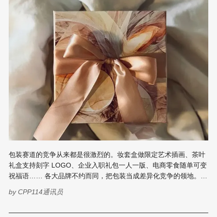
道，帮助企业在高端定制、绿色制造、跨境出海等赛道上率先卡
位。 01 主题演讲 从宏观数据到技术路径的全景扫描 会议伊始，中
贸展-华南国际印刷展标签展负责人周健灵在开篇致辞中阐释了“印
迹·中国行”
包装赛道的竞争从来都是很激烈的。妆套盒做限定艺术插画、茶叶
礼盒支持刻字 LOGO、企业入职礼包一人一版、电商零食随单可变
祝福语…… 各大品牌不约而同，把包装当成差异化竞争的领地。
几组数据 阿里巴巴 1688 包装平台数据显示，国内包装市场需求复
by
CPP114通讯员
苏稳步推进，电商渠道渗透率不断提升。市场竞争倒逼行业拥抱小
批量定制模式，包装个性化定制需求同比上涨 11.2%，适配小单快