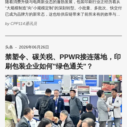
随着消费升级与电商新业态的蓬勃发展，包装印刷行业正经历着从
“大规模制造”向“小规模定制”的深刻转型。小批量、多批次、快交付
已成为品牌方的新常态，这也给供应链带来了前所未有的效率与成
本挑战。在此背景下，由励展博览集团（RX）主办的2026数字印
by
CPP114通讯员
刷包装创新论坛（DPrint Packaging Innovation Forum，简称
DPIF）宣布启动。 2026数字印刷包装创新论坛将于2026年10月10
日在上海隆重举行，以“聚力数字革新，智领包装未来”为主题，汇
聚500+来自包装产业链上下游的企业代表及组织机构，共同探讨如
头条
-
2026年06月26日
何通过优化成本和技术，实现包装行业的提质增效，助力企业突破
禁塑令、碳关税、PPWR接连落地，印
同质化竞争，开拓定制化生产的增长空间。 01论坛基本信息 论坛
全称：2026数字印刷包装创新论坛 (DPIF) 时间：2026年10月10日
刷包装企业如何"绿色通关"？
地点：中国 · 上海 核心主题：聚力数字革新，智领包装未来 主办
单位：励展博览集团 02 为什么不能错过这场盛会？ 洞察全局：把
握未来5年趋势 在