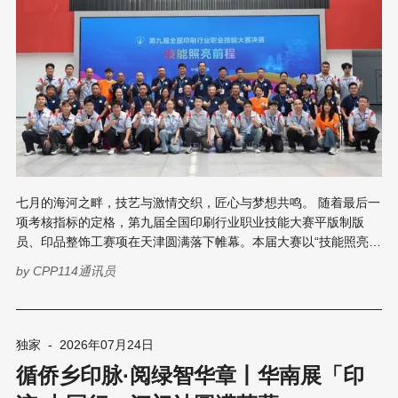
七月的海河之畔，技艺与激情交织，匠心与梦想共鸣。 随着最后一
项考核指标的定格，第九届全国印刷行业职业技能大赛平版制版
员、印品整饰工赛项在天津圆满落下帷幕。本届大赛以“技能照亮前
程”为主题，吸引了来自全国31个省（区、市）的印刷行业从业人
by
CPP114通讯员
员和专业院校学生7000余人参加，460余名选手进入决赛环节。他
们在为期数日的激烈角逐中，以精湛技艺展现了新时期印刷产业人
才的风采，也为行业高水平技能人才队伍建设写下了生动注脚。 赛
场上，全体参赛选手沉着应战、精益求精，既比拼操作速度，更角
独家
-
2026年07月24日
逐工艺精度，在方寸之间展现工匠精神，一批理论扎实、技艺过硬
循侨乡印脉·阅绿智华章丨华南展「印
的技能人才在竞技中脱颖而出。 聚焦前沿技术，对标产业升级 本