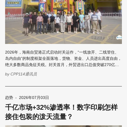
2026年，海南自贸港正式启动封关运作，“一线放开、二线管住、
岛内自由”的制度框架全面落地，货物、资金、人员进出高度自由，
绝大多数商品免征关税。封关首月，外贸进出口总值突破270亿
元，“零关税”政策惠及超万家企业。海南正从“政策高地”走向“市场
by
CPP114通讯员
热土”。 这一变革直接拉动了印刷包装产业的增量需求。离岛免税
购物额度提升至每人每年10万元，直播电商、文旅文创、热带农产
品深加工等产业加速扩张，对定制化、品牌化、绿色化包装的需求
大幅攀升。跨境小单、高频迭代的订单特性，更与数码印刷的柔性
趋势
-
2026年07月03日
生产能力天然匹配。 正是基于这一时代背景，华南国际印刷展标签
千亿市场+32%渗透率！数字印刷怎样
展将“印迹·中国行”全国巡回研讨会的首发站设于海口，以“热印自贸
港，掘金新市场”为主题，于7月9日至11日在海口希尔顿酒店成功
接住包装的泼天流量？
举办。活动旨在打通内地优质印刷包装资源与自贸港市场的双向通