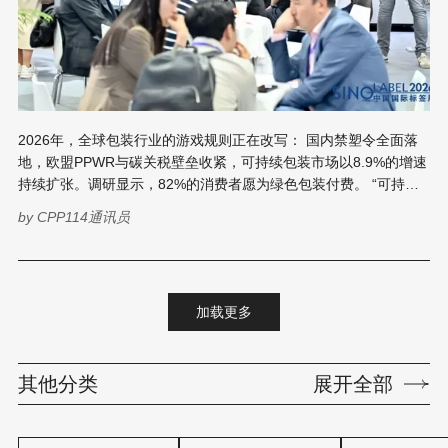
2026年，全球包装行业的游戏规则正在改写： 国内禁塑令全面落
地，欧盟PPWR与碳关税壁垒收紧，可持续包装市场以8.9%的增速
持续扩张。调研显示，82%的消费者愿为绿色包装付费。 “可持续”
已不再是成本负担， 而是新一轮市场洗牌的入场券。 2027年3月4-
by
CPP114通讯员
6日，广州·中国进出口商品交易会展馆A区，第三十三届华南国际
印刷工业展览会暨2027中国国际标签印刷技术展览会（简称华南国
际印刷展/标签展或华南展），集结近1000家优质展商、约10万平
方米规模，针对行业痛点/热点，设置纸容器包装、创新包装材料、
加载更多
软包装及应用、瓦楞包装、绿色标签材料、环保柔印等12大主题专
区，为印刷包装企业提供从材料到工艺、从设备到趋势的一站式可
持续解决方案。 纸容器包装： 抓住替塑风口，抢占出海先机 全球
其他分类
展开全部
模塑纸浆包装市场预计从2026年的61.6亿美元增至2034年的110.1
亿美元，亚太地区贡献近半份额。禁塑令持续收紧，欧盟PPWR要
求一次性塑料制品逐步退出，餐饮外卖、茶饮连锁、快消品牌大举