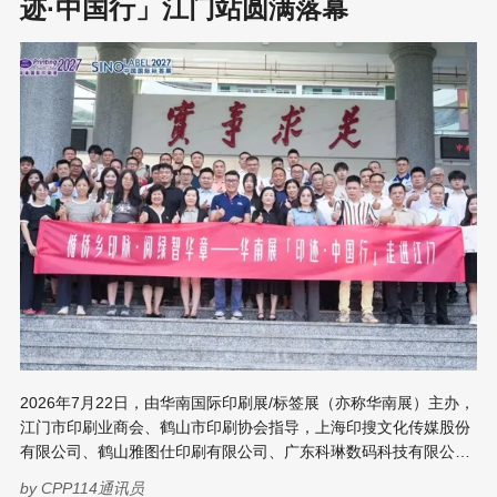
次天津赛段的竞赛项目——平版制版员与印品整饰工，精准对标行
迹·中国行」江门站圆满落幕
业高质量发展的核心需求。 平版制版员赛项在天津职业大学包装与
印刷工程学院举行。比赛聚焦印前数字化能力，围绕创意设计、色
彩管控、数字化工作流程应用等模块设置考核内容，全方位检验选
手对现代制版技术的掌握精度与工艺优化能力，凸显印前环节对印
刷全流程品质的源头把控作用。 在印品整饰工的赛场上，天津长荣
科技集团有限公司作为协办方之一，提供了5台
2026年7月22日，由华南国际印刷展/标签展（亦称华南展）主办，
江门市印刷业商会、鹤山市印刷协会指导，上海印搜文化传媒股份
有限公司、鹤山雅图仕印刷有限公司、广东科琳数码科技有限公司
共同承办的华南展「印迹·中国行」全国参观座谈会江门站在广东江
by
CPP114通讯员