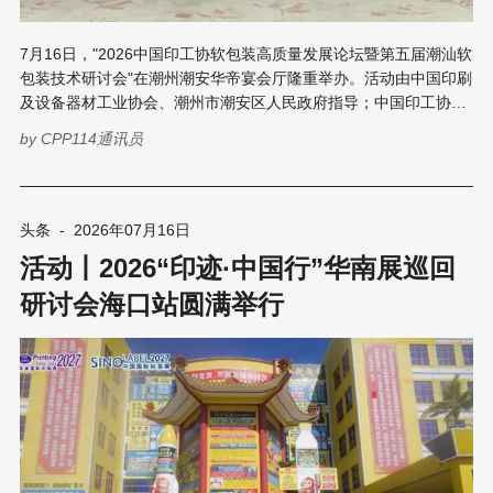
7月16日，"2026中国印工协软包装高质量发展论坛暨第五届潮汕软
包装技术研讨会"在潮州潮安华帝宴会厅隆重举办。活动由中国印刷
及设备器材工业协会、潮州市潮安区人民政府指导；中国印工协软
包装印刷分会、中国印工协VOCs治理专业委员会、潮州市潮安区
by
CPP114通讯员
包装印刷行业主办；潮安区“高校-产业”技术创新联盟、潮讯(潮州)
信息科技有限公司承办。 此次论坛以"依托人工智能赋能产业升
级，打通软包装全链条创新壁垒，聚力培育行业新质生产力"为主
题，汇聚了来自全国各地约300位专家学者以及行业领导企业嘉
头条
-
2026年07月16日
宾，共同探讨精准把握"十五五"开局之年下包装印刷行业的发展机
活动丨2026“印迹·中国行”华南展巡回
遇与挑战，助推潮汕乃至全国软包装产业提质增效！ 本次论坛大咖
云集，群英荟萃，汇聚行业顶尖智慧与实践力量，参会嘉宾包括：
研讨会海口站圆满举行
◉ 潮州市领导、潮安区领导及各有关部门领导； ◉ 知名高校及科
研机构专家； ◉ 各兄弟协会、商会嘉宾代表； ◉ 来自全国各地的
软包装产业链相关企业负责人、技术骨干等200多位行业精英。 开
幕式-领导致辞 开幕式上，潮州市潮安区包装印刷行业协会会长王
奕丹致欢迎辞。他向莅临现场的各级领导、各地商协会负责人、行
业专家