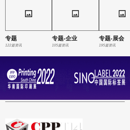
转向纸基方案。瑞幸、星巴克、麦当劳已规模化应用PLA淋膜纸
杯、纸碗和纸吸管，纸容器需求正以井喷
专题
专题-企业
专题-展会
122篇资讯
105篇资讯
195篇资讯