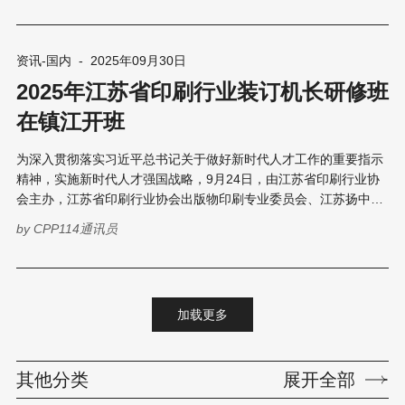
间将举行主旨演讲、平行分论坛、海报展示等学术活动，同步举办
包装行业高质量发展大会等平行板块，形成“一会多坛、产学研赛”
联动格局。 世界包装大会被誉为“包装界奥运会”，每两年举办一
资讯-国内
-
2025年09月30日
届，是全球包装领域学术水平最高、影响力最广的国际盛会。这是
2025年江苏省印刷行业装订机长研修班
该大会首次走进湖南，也是继天津、珠海之后第三次在中国举办。
作为承办方，湖南工业大学自1985年率先开办包装教育以来，已建
在镇江开班
成覆盖包装全产业链的学科体系，拥有3个一级学科博士点，是我
国首个被IAPRI接纳的会员单位。
为深入贯彻落实习近平总书记关于做好新时代人才工作的重要指示
精神，实施新时代人才强国战略，9月24日，由江苏省印刷行业协
会主办，江苏省印刷行业协会出版物印刷专业委员会、江苏扬中印
刷有限公司承办的2025年江苏省印刷行业装订机长研修班正式开
by
CPP114通讯员
班。江苏省印刷行业协会副会长周吉友，江苏省印刷行业协会出版
物印刷专业委员会主任许学良、秘书长朱炜参加开班仪式。 开班仪
式上，周吉友副会长代表江苏省印刷行业协会向江苏扬中印刷有限
公司授予“江苏印刷行业技能人才培训基地”牌匾。培训基地的建
加载更多
立，是江苏省印刷行业协会着力破解行业人才瓶颈，履行服务行
业、服务会员的重要举措，标志着协会在专业化、规范化人才培养
方面迈出了坚实的步伐，将为全省印刷从业人员提供系统化、高质
其他分类
展开全部
量的培训平台。 周吉友副会长还作开班动员。他代表江苏省印刷行
业协会对来自全省16家印刷企业的31名学员表示热烈欢迎，并对承