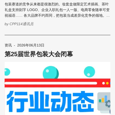
包装赛道的竞争从来都是很激烈的。妆套盒做限定艺术插画、茶叶
礼盒支持刻字 LOGO、企业入职礼包一人一版、电商零食随单可变
祝福语…… 各大品牌不约而同，把包装当成差异化竞争的领地。
几组数据 阿里巴巴 1688 包装平台数据显示，国内包装市场需求复
by
CPP114通讯员
苏稳步推进，电商渠道渗透率不断提升。市场竞争倒逼行业拥抱小
批量定制模式，包装个性化定制需求同比上涨 11.2%，适配小单快
反的定制化工厂渗透率已达 32%。 美妆行业中 Mintel 报告指出：
包装设计从 “基础功能” 转向 “情感设计”，超 50%35 岁以下年轻消
资讯
-
2026年06月13日
费者愿意为高颜值、个性化包装支付溢价。品牌靠故事叙事、治愈
第25届世界包装大会闭幕
复古视觉、千人千面定制三大方式，用包装和消费者建立情绪连
接。 礼品行业白皮书披露：国内企业礼品定制市场规模约 2400
亿，覆盖商务拜访、年会、团建、节日福利等全经营场景，超半数
民营企业有长期定制采购需求。季节限定、IP 联名、社交媒体传
播，进一步放大定制包装的市场价值。