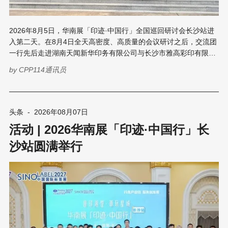
2026年8月5日，华南展「印迹·中国行」全国巡回研讨会长沙站进
入第二天。在8月4日全天高密度、高质量的会议研讨之后，交流团
一行先后走进湖南天闻新华印务有限公司与长沙市雅高彩印有限公
司，深入生产一线实地参观考察，零距离感受长沙作为中国南方书
by
CPP114通讯员
刊印刷基地的产业实力与智能化转型成果。 湖南天闻新华印务有限
公司 ——见证“国家队”的硬核实力 8月5日上午，交流团来到位于望
城区的湖南天闻新华印务有限公司。天闻印务副总经理曾庆云全程
带队接待，对交流团一行的到来表示热烈欢迎，并亲自引导参观了
头条
-
2026年08月07日
企业展厅、印前制版中心、设计校稿中心、轮转车间、海德堡印刷
活动 | 2026华南展「印迹·中国行」长
车间、装订车间以及旗下童书子公司的立体书生产车间等核心生产
区域。 天闻印务始建于1952年，2010年随中南出版传媒集团整体
沙站圆满举行
上市，是一家集书刊印刷、商业印刷、防伪印刷、数码印刷等生产
于一体的大型国有企业。公司现有员工1700余人，厂区总占地面积
380亩，拥有国际一流的印前、印刷、印后生产设备300余台/套。
2023年，天闻印务获评“国家印刷示范企业”；公司先后两次荣获中
国出版政府奖——先进集体奖。2021年实现销售11亿元，产能规模
达到