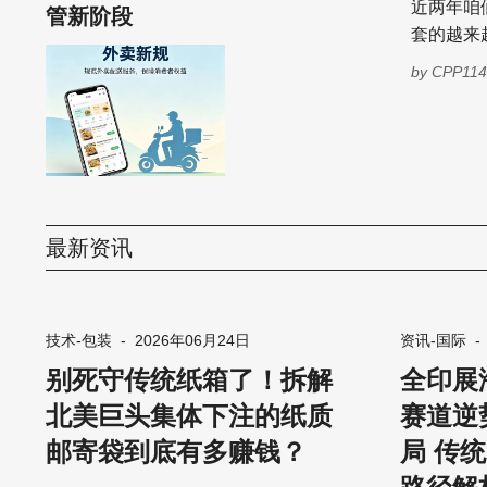
近两年咱
管新阶段
套的越来
是个别商
by
CPP1
击”。随
信封和软包装袋
量化以及
楞纸箱作为最常用
福克斯的
这一趋势将进一步
最新资讯
创始人迈
向使用信封。” 巨头纷纷押注：从亚马逊的工厂改造到
“拆箱换
技术-包装
-
2026年06月24日
资讯-国际
别死守传统纸箱了！拆解
全印展海
北美巨头集体下注的纸质
赛道逆
邮寄袋到底有多赚钱？
局 传