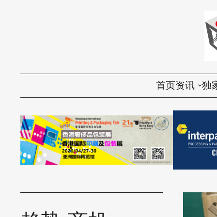
首页
资讯
独
国内
评
国际
访
环保
话
视频
产品导购