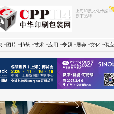
上海印搜文化传媒
旗下品牌
家
图片
趋势
技术
应用
专题
展会
文化
供
论
活动
行业动态
印前
胶印
展会
推荐
文化创意
会
谈
展会
企业动态
印中
数码
企业
中国
人物
印
题
设备
营销
印后
标签
咨询
东南亚
社会
印
印品
电子商务
包装
CTP
技术
其他国家和地区
印
世界
政策法规
器材
纸箱
印