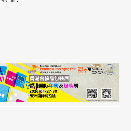
辟年产值百
即履责。
事正在越来
，根据中国
2025中国
简称“白皮
度授权商品零
比增长
IP授权能
7%的企业
体，正在经历
同”的深刻转
牌”，而是一
连接、提升