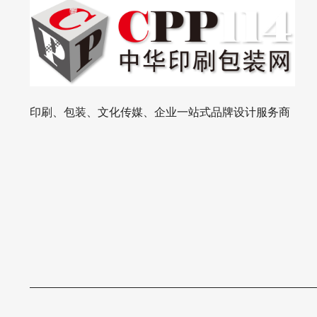
临 在过去很长一段时间里，印刷行业的
观众穿梭其
运行逻辑相对固定：大批量作业交给胶
美，也能看
印，少量且多变的活件则由碳粉印刷机
优秀创意精
代劳。 然而，这种看似稳固的平衡正在
参展包装精
被日益变化的市场需求所打破。正如京
积累了包括
瓷办公信息系统美国公司喷墨部门高级
供应链准入机会。 现
经理弗雷德·莫罗内所言，传统的胶印与
广州酒家提
印刷、包装、文化传媒、企业一站式品牌设计服务商
碳粉模式在应对现代市场时已显得力不
从创意构
从心。