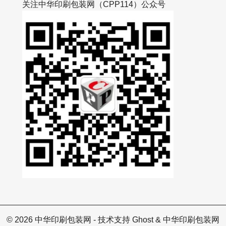
间，既能欣赏包装工艺之
示，2024年中国年度授权金
关注中华印刷包装网（CPP114）公众号
到创意背后的产业实力，让
59.9亿元，同比增长9.4%，
准对接业内顶尖厂商。所有
总数达2758项。市场需求
品，不仅收获高频曝光，更
化为商业价值的增长。超过
广州酒家等一线品牌真实的
消费者为特定IP的爱好者，
场最吸睛的，当属
度极高——15.2%的爱好者
供的命题素材——月饼包装
IP超过5年。这为
© 2026
中华印刷包装网
- 技术支持
Ghost
&
中华印刷包装网