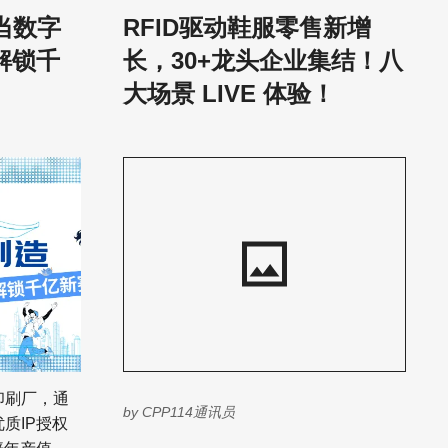
当数字
RFID驱动鞋服零售新增
入全链条、
燥、无破损，必须是三层以上瓦楞纸
板；箱内还要用专业材料填充，且商品
解锁千
长，30+龙头企业集结！八
迅猛发展。
和箱壁之间的空隙不能超过5厘米。 如
大场景 LIVE 体验！
显示，我国
果商家没有履约，平台有权要求商家按
万亿元，同比
每笔订单30元向消费者赔偿，还可能进
入24%左
一步采取降权、下架、限制提现、扣保
，但也面临
证金、移除资源位等措施。 对消费者来
说，这听起来像是一次购物体验升级。
管总局专门
毕竟，谁都希望自己收到的商品包装更
实各方主体
完整、更结实、更体面。 但在商家看
度，在保障
来，这个纸箱装下的不只有商品，还有
进这一万亿
又一笔被平台重新分配到商家身上的成
本和风险。 拼多多的包装 也开始分三六
任“牛鼻
九等了 拼多多这次推出的“品质包装”规
资质审核、
则，并非要求所有商家立刻更换包装，
印刷厂，通
处置等全链
而是推出了一个“品质包装”的新标签。
by
CPP114通讯员
质IP授权
台做到备案
换句话说，“品质包装”