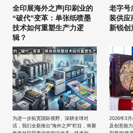
全印展海外之声|印刷业的
老字号
悄然上演的“降维打击”。随着市场需求的
约，共绘全
演变以及包装在形状、尺寸和重复利用
数字化转型
“破代”变革：单张纸喷墨
装供应
方面的持续创新，邮寄信封和软包装袋
下，全球传
技术如何重塑生产力逻
新锐创
正迎来前所未有的蓬勃发展期。 在这场
颈，新闻纸
辑？
由可持续发展理念、材料减量化以及基
场持续萎缩
材转换共同交织的巨浪中，信封制造商
在此行业背
们正顺应潮流，疯狂地蚕食着瓦楞纸箱
场空间与强
作为最常用包装形式的绝对霸主地位。
业为数不多
根据彭博社瓦楞包装市场分析师瑞安·福
软包装协会
克斯的最新研判，纸质信封的使用量近
显示，美国
期出现了“加速增长”，并预测到2026
美元（折合
年，这一趋势将进一步重塑纸包装与软
份额占据整
包装的市场份额。 咨询公司Circular
前，国内外
Ventures的创始人迈尔斯·科恩更是直
装领域，开
言：“想想我们每天运送的数亿件商品，
注意的是，
为进一步拓宽国际视野、深耕全球对
2026年3
它们正在大面积转向使用信封。” 巨头纷
装领域跨界
话，我们全新推出“海外之声”栏目，将聚
及创意能力
纷押注：从亚马逊的工厂改造到百亿资
能扩容，需