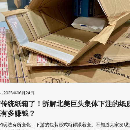
统计
耗材
创意
商机
油墨
丝印
其他
-
2026年06月24日
守传统纸箱了！拆解北美巨头集体下注的纸
底有多赚钱？
的玩法有所变化，下游的包装形式就得跟着变。不知道大家发现