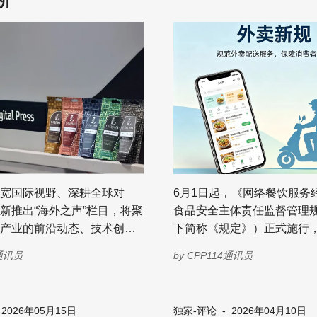
析
宽国际视野、深耕全球对
6月1日起，《网络餐饮服务
新推出“海外之声”栏目，将聚
食品安全主体责任监督管理
产业的前沿动态、技术创
下简称《规定》）正式施行，
势与实战经验，分享不同地
布的《网络餐饮服务食品安
4通讯员
by
CPP114通讯员
察、品牌故事与合作机遇，
办法》同时废止。 记者注意到，新
理念、先进技术与中国印刷
规聚焦网络餐饮行业“幽灵外
，让中外印刷业在双向奔赴
假、信息不实等痛点，从平
-
2026年05月15日
独家-评论
-
2026年04月10日
，共赴2026全印展的东方之
配送全链条发力，筑牢食品