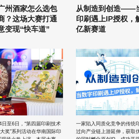
广州酒家怎么选包
从制造到创造——
球印刷产业的美好蓝图。 在
业界认为，这标志着外卖进
与市场需求迭代的双重驱动
穿透式严管新阶段。 从市场规模来
商？这场大赛打通
印刷遇上IP授权，
统商业印刷行业步入增长瓶
看，近年来，网络餐饮业态
意变现“快车道”
亿新赛道
、宣传册等传统印刷业务市
据中国餐饮业年度报告数据
，行业整体增长动能不足。
外卖市场规模预计突破1.4
景下，软包装凭借广阔的市
增速超10%，占餐饮行业总收
劲的盈利潜力，成为印刷行
右，成为行业重要的增长极
的高增长细分赛道。据美国
新情况新问题。 为进一步提升餐饮
（FPA）最新行业统计报告
外卖食品安全水平，市场监
软包装年销售额已逼近426亿
制定出台《规定》，强调压
人民币超3000亿元），市场
责任，强化违法违规处罚力
体包装行业的五分之一。 当
餐桌安全的同时，进一步促
头部印刷企业纷纷布局软包
级市场的健康规范发展。 具体来
启跨界转型升级进程。值得
看，《规定》紧扣平台主体责
传统印刷企业向食品级软包
子”，细化了外卖平台对商户
月4日至6日，“第四届印刷技术
一家陷入同质化竞争的传统
，并非单纯的设备迭代与产
信息公示、过程管控、问题
大奖”系列活动在华南国际印
过向产业链上游延伸，获取优
要具备较高的技术与资质门
条的管理责任，要求外卖平