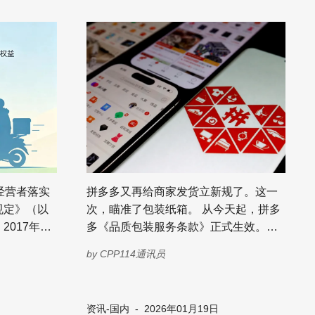
经营者落实
拼多多又再给商家发货立新规了。这一
规定》（以
次，瞄准了包装纸箱。 从今天起，拼多
2017年发
多《品质包装服务条款》正式生效。按
全监督管理
照新规，商家如果为商品开通“品质包装”
by
CPP114通讯员
服务，就必须使用符合平台标准的纸箱
卖”、资质造
和缓冲材料发货。 可问题在于，新规并
台、商家、
不是让商家“多缠两圈胶带”那么简单。
资讯-国内
-
2026年01月19日
安全防线。
在拼多多的公告中，纸箱要全新、干