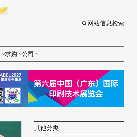
网站信息检索
应
求购
公司
议
印刷
印刷
刷设备
包装
包装
刷材料
丝印
丝印
刷配件
其他分类
刷服务