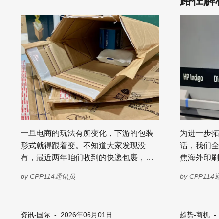
路径解
一旦电商的玩法有所变化，下游的包装
为进一步拓
形式就得跟着变。不知道大家发现没
话，我们全
有，最近两年咱们收到的快递包裹，里
焦海外印刷
面装的如果是衣服、毛巾甚至是一些日
新、发展趋
by
CPP114通讯员
by
CPP11
用品，外面套的越来越不再是厚重的瓦
域的产业洞
楞纸箱，而是一个个轻便的纸质信封或
让海外优质
邮寄袋。 这可不是个别商家的省钱小妙
业深度交融
资讯-国际
-
2026年06月01日
趋势-商机
招，而是一场正在全球包装供应链内部
中携手共进