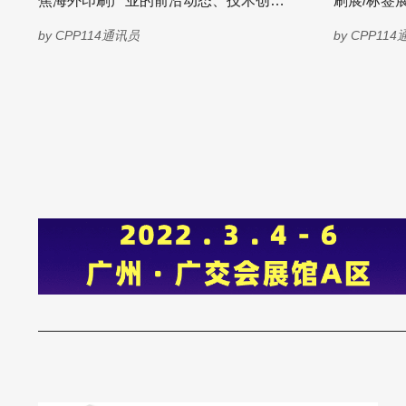
焦海外印刷产业的前沿动态、技术创
刷展/标签
本的圈地运动 在这场“拆箱换袋”的运动
槛。 传统印刷企业转型动因：存量市场
新、发展趋势与实战经验，分享不同地
中华老字号
中，全球电商巨头亚马逊无疑扮演了带
承压，软包装
by
CPP114通讯员
by
CPP11
域的产业洞察、品牌故事与合作机遇，
投资协会与
头大哥的角色。自疫情爆
前，印刷行
让海外优质理念、先进技术与中国印刷
联袂打造，
务融合的发
业深度交融，让中外印刷业在双向奔赴
题，从品牌
中携手共进，共赴2026全印展的东方之
计与工艺落
约，共绘全球印刷产业的美好蓝图。 在
值的闭环链路。 展期三天
当今全球印刷产业的版图上，一场关于
装企业、品
“效率与成本”的静默革命正在全速上演。
的粤港澳大
曾几何时，单张纸喷墨技术还被视为传
州·中国进
统胶印与碳粉数字印刷之间的“补充者”。
就这场“创
然而，如今的它正以惊人的进化速度，
事。 第四届印刷创意大奖现场 六大高光
强势渗透进从直邮营销、商业印刷、书
时刻回顾 01得奖作品及创新工艺展示：
籍出版到高端影像、金融保险，甚至于
工艺点亮设
精密包装折叠纸盒等几乎所有主流领
内人流如织
域。这一技术的崛起，不仅仅是设备的
围，现场气氛热烈。
更新换代，更是印刷商业逻辑的一次深
破传统陈列
刻重构。 统模式的坍塌与喷墨时代的降
业展示牌在