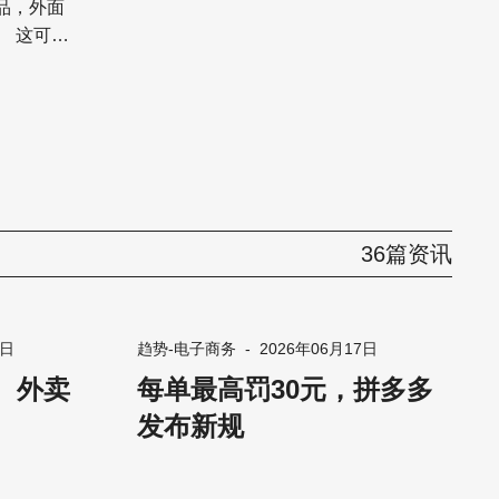
品，外面
不
降维打
创新，邮寄
蚕食着瓦
26年，
36篇资讯
在大面积转
自疫情爆
7日
趋势-电子商务
-
2026年06月17日
 外卖
每单最高罚30元，拼多多
发布新规