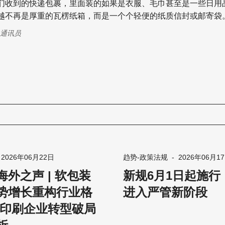
们收到的快递包裹，里面装的如果是衣服、毛巾甚至是一些日用
越不再是厚重的瓦楞纸箱，而是一个个轻便的纸质信封或邮寄袋。 这可
家的省钱小妙招，而是一场正在全球包装供应链内部悄然上演的“
14通讯员
着市场需求的演变以及包装在形状、尺寸和重复利用方面的持续
正迎来前所未有的蓬勃发展期。 在这场由可持续发展理念、材料减
基材转换共同交织的巨浪中，信封制造商们正顺应潮流，疯狂地
包装形式的绝对霸主地位。 根据彭博社瓦楞包装市场分析师瑞安·
最新研判，纸质信封的使用量近期出现了“加速增长”，并预测到20
重塑纸包装与软包装的市场份额。 咨询公司Circular Ventures的
尔斯·科恩更是直言：“想想我们每天运送的数亿件商品，它们正
百亿资本的圈地运动 在这场
袋”的运动中，全球电商巨头亚马逊无疑扮演了带头大哥的角色。
-
2026年06月22日
趋势-政策法规
-
2026年06月1
外之声 | 软包装
新规6月1日起施行
势增长重构行业格
进入严管新阶段
统印刷企业转型破局