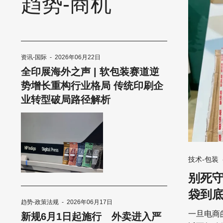
趋势-商机
资讯-国际
-
2026年06月22日
全印展海外之声 | 软包装赛道逆
势增长重构行业格局 传统印刷企
业转型破局路径解析
技术-包装
别死
袋到
趋势-政策法规
-
2026年06月17日
一旦电商
新规6月1日起施行 外卖进入严