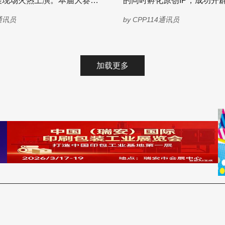
展现场火热上演。本届大赛由
的同时孵化原创IP，成功开
即担责、上线即受管、经营
广州酒家集团、香港印刷业
亿元的新赛道，而这样的故
成为增量赛道 早在数年
“我们要告诫外卖平台，
4通讯员
by
CPP114通讯员
华南国际印刷展/标签展三方
越多的印刷企业中上演。 中国IP授权市
业研究机构已监测到行业业
以“月饼包装”为核心共创主
场正以前所未有的速度扩张
真实需求出发，串联创意设
玩具和婴童用品协会发布的《
地，完整呈现了一条包装价
授权行业发展白皮书》（以下
加载更多
，包括印刷包
书”），2024年国内市场年
牌主理人、创意设计师在内
售总额高达1550.9亿元，同
湾区包装设计圈大咖齐聚广
10.7%。 更为关键的是，数据显示，超
出口商品交易会展馆，共同成
过91.4%的被授权企业认为，
意与商机深度交融”的行业盛
有效带动销售提升，其中22.
认为提升幅度在一倍以上。 一个不容错
过的千亿级机遇 当前的消费市场，尤其
计，好创意赋能好价值 展区
是以Z世代为核心的消费群
，包装精品纷纷被镜头包
从“购买产品”到“购买情感认
 本届大赛展示区突
变。IP授权不再是简单的“贴
形式，将获奖作品、创作企
种能与消费者建立深度情感
品牌包装创新廊同时呈现，
品牌溢价的核心商业策略。 白皮书显