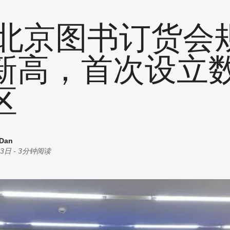
统计
耗材
创意
24北京图书订货会
商机
油墨
丝印
新高，首次设立
其他
区
 Dan
23日
-
3分钟阅读