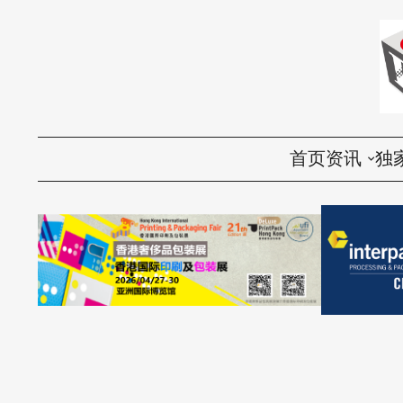
首页
资讯
独
国内
评
国际
访
环保
话
视频
产品导购