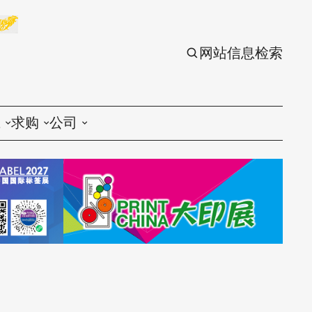
网站信息检索
应
求购
公司
议
印刷
印刷
刷设备
包装
包装
刷材料
丝印
丝印
刷配件
刷服务