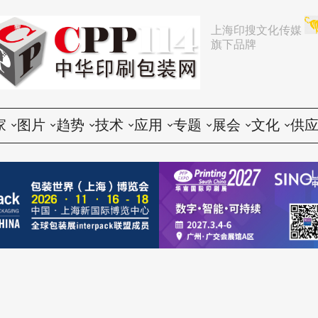
上海印搜文化传媒
旗下品牌
家
图片
趋势
技术
应用
专题
展会
文化
供
论
活动
行业动态
印前
胶印
展会
推荐
文化创意
会
谈
展会
企业动态
印中
数码
企业
中国
人物
印
题
设备
营销
印后
标签
咨询
东南亚
社会
印
印品
电子商务
包装
CTP
技术
其他国家和地区
印
世界
政策法规
器材
纸箱
印