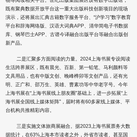
物等阅读相关平台。世纪出版集团展区设有数字出版馆，
既有聚典数据开放平台这一重大出版科技创新项目的现场
演示，还将展出汇典古籍数字服务平台、“沪学习”数字教育
平台和辞海网络版、汉语大词典APP、清华简电子书数据
库、钢琴巴士APP、古谱今译融合出版平台等融合出版创
新产品。
二是汇聚多方面阅读的力量。2024上海书展专设阅读
生活跨界展区，既有晨光、百新、第一铅笔、马利颜料等
文具用品，也有中版文创、晚峰榫卯等文创产品，还有光
明、正广和、邵万生、英雄、曹素功等中华老字号。今年
上海书展在“上海书展线上朋友圈”基础上，进一步拓展“上
海书展全国线上媒体矩阵”，届时将有60多家线上媒体、平
台机构共推精彩内容。
三是实施文体旅商展融合。据2023上海书展票务大数
据统计，在63%上海本市读者之外，外省市读者、甚至国