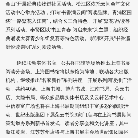
金山”开展经典读物进社区活动。松江区依托云间会堂文化
活动中心举办活动，打响“书香满云间”阅读品牌。青浦区围
绕“一路繁花入江南”，结合长三角特色，开展“繁花”品读等
系列活动。奉贤区以“书励青春 阅启未来”为主题，组织经
典诵读大赛青少年组复赛等特色活动。崇明区开展“书香瀛
洲悦读崇明”系列阅读活动。
继续联动实体书店、公共图书馆等场所推出上海书展
阅读分会场。上海图书馆将以东馆为阵地，联动各大出版
机构，继续推出“名家新作”系列讲座，开展系列阅读推广活
动，共约40场。上海书城、博库书城、江南书局、朵云书
店、大隐书局、等众多品牌实体书店及朵云轩艺术中心、
中信泰富广场也将在上海书展期间组织丰富多彩的阅读活
动。世纪出版集团下属朵云书院9家门店均在上海书展期间
策划举办系列新书首发式、读者分享会和文化讲座，其中
浙江黄岩、江苏苏州店将与上海书展主会场世纪集团展区