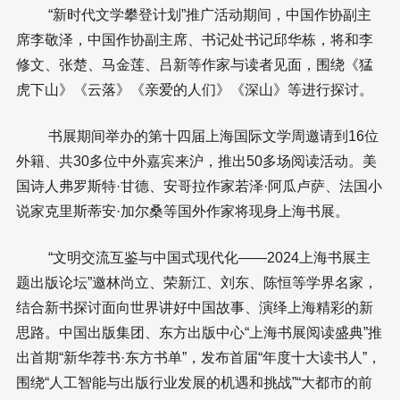
“新时代文学攀登计划”推广活动期间，中国作协副主
席李敬泽，中国作协副主席、书记处书记邱华栋，将和李
修文、张楚、马金莲、吕新等作家与读者见面，围绕《猛
虎下山》《云落》《亲爱的人们》《深山》等进行探讨。
书展期间举办的第十四届上海国际文学周邀请到16位
外籍、共30多位中外嘉宾来沪，推出50多场阅读活动。美
国诗人弗罗斯特·甘德、安哥拉作家若泽·阿瓜卢萨、法国小
说家克里斯蒂安·加尔桑等国外作家将现身上海书展。
“文明交流互鉴与中国式现代化——2024上海书展主
题出版论坛”邀林尚立、荣新江、刘东、陈恒等学界名家，
结合新书探讨面向世界讲好中国故事、演绎上海精彩的新
思路。中国出版集团、东方出版中心“上海书展阅读盛典”推
出首期“新华荐书·东方书单”，发布首届“年度十大读书人”，
围绕“人工智能与出版行业发展的机遇和挑战”“大都市的前