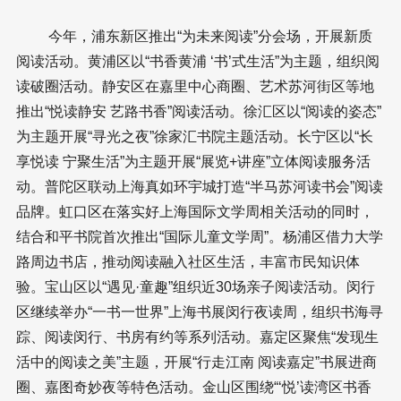
今年，浦东新区推出“为未来阅读”分会场，开展新质
阅读活动。黄浦区以“书香黄浦 ‘书’式生活”为主题，组织阅
读破圈活动。静安区在嘉里中心商圈、艺术苏河街区等地
推出“悦读静安 艺路书香”阅读活动。徐汇区以“阅读的姿态”
为主题开展“寻光之夜”徐家汇书院主题活动。长宁区以“长
享悦读 宁聚生活”为主题开展“展览+讲座”立体阅读服务活
动。普陀区联动上海真如环宇城打造“半马苏河读书会”阅读
品牌。虹口区在落实好上海国际文学周相关活动的同时，
结合和平书院首次推出“国际儿童文学周”。杨浦区借力大学
路周边书店，推动阅读融入社区生活，丰富市民知识体
验。宝山区以“遇见·童趣”组织近30场亲子阅读活动。闵行
区继续举办“一书一世界”上海书展闵行夜读周，组织书海寻
踪、阅读闵行、书房有约等系列活动。嘉定区聚焦“发现生
活中的阅读之美”主题，开展“行走江南 阅读嘉定”书展进商
圈、嘉图奇妙夜等特色活动。金山区围绕“‘悦’读湾区书香