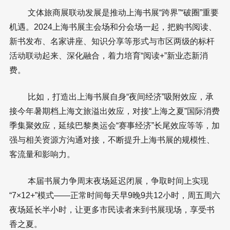
文体旅商展联动发展是推动上海书展“跨界”“破圈”重要
机遇。2024上海书展主会场和分会场一起，把购书阅读、
新书发布、名家讲座、知识分享等形式与市区两级的标杆
活动联动起来、深化融合，着力培育“阅读+”新业态新消
费。
比如，打造出上海书展自身“夜间经济”吸附效应，承
接今年暑期档上海文旅溢出效应，对接“上海之夏”国际消费
季集聚效应，延续巴黎奥运会“赛事经济”长尾效应等等，加
强与相关资源方沟通对接，不断提升上海书展的规模性、
客流量和影响力。
本届书展力争周末夜场延迟闭展，争取时间上实现
“7×12+”模式——正常时间每天早9晚9共12小时，周五周六
夜场延长半小时，让更多市民读者来到书展现场，享受书
香之夏。