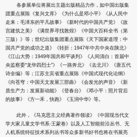
各参展单位将展出主题出版精品力作，如中国出版集
团重点展陈《复兴文库》《为什么是邓小平》《从人民中
走来：毛泽东的平凡故事》《新时代的中国共产党》《故
宫建筑之美》《满世界寻找敦煌》《中国大百科全书（第
三版）》等；世纪出版集团重点展陈《天下国家道理：中
国共产党的成功之道》《转折：1947年中共中央在陕北》
《江山大势：1949年国共和平谈判》《人间清白：首届中
央监察委“龙华四烈士”》《一路奔北》《去北川》《唐五代
诗全编》等；江苏主宾省重点展陈《中国式现代化论纲》
《向苍穹：中国天文发展三部曲》《会发光的声音》《新
质生产力：发展新动能》《登春台》《邓小平：照片背后
的故事》《方一禾，快跑》《玉润中华》等。
此外，《马克思主义经典著作领读》《中国现当代文
学大家儿童文学书系·王蒙卷》以及人工智能前沿丛书、无
人机系统特征技术系列丛书等众多新书好书也将在书展亮