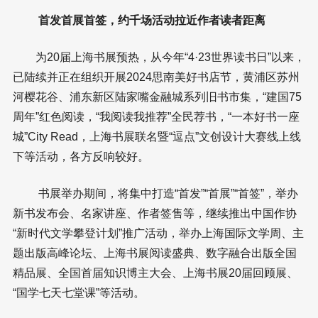
首发首展首签，约千场活动拉近作者读者距离
为20届上海书展预热，从今年“4·23世界读书日”以来，
已陆续并正在组织开展2024思南美好书店节，黄浦区苏州
河樱花谷、浦东新区陆家嘴金融城系列旧书市集，“建国75
周年”红色阅读，“我阅读我推荐”全民荐书，“一本好书一座
城”City Read，上海书展联名暨“逗点”文创设计大赛线上线
下等活动，各方反响较好。
书展举办期间，将集中打造“首发”“首展”“首签”，举办
新书发布会、名家讲座、作者签售等，继续推出中国作协
“新时代文学攀登计划”推广活动，举办上海国际文学周、主
题出版高峰论坛、上海书展阅读盛典、数字融合出版全国
精品展、全国首届知识博主大会、上海书展20届回顾展、
“国学七天七堂课”等活动。