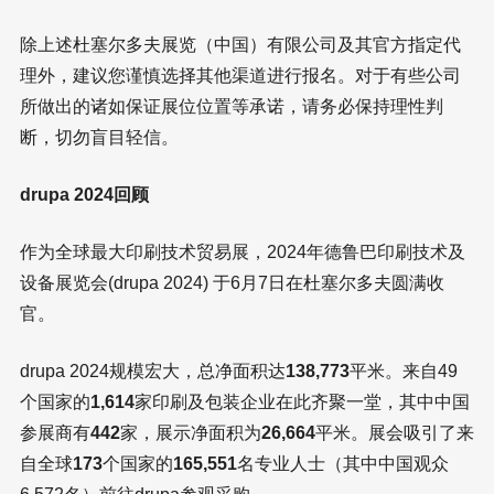
除上述杜塞尔多夫展览（中国）有限公司及其官方指定代
理外，建议您谨慎选择其他渠道进行报名。对于有些公司
所做出的诸如保证展位位置等承诺，请务必保持理性判
断，切勿盲目轻信。
drupa 2024回顾
作为全球最大印刷技术贸易展，2024年德鲁巴印刷技术及
设备展览会(drupa 2024) 于6月7日在杜塞尔多夫圆满收
官。
drupa 2024规模宏大，总净面积达
138,773
平米。来自49
个国家的
1,614
家印刷及包装企业在此齐聚一堂，其中中国
参展商有
442
家，展示净面积为
26,664
平米。展会吸引了来
自全球
173
个国家的
165,551
名专业人士（其中中国观众