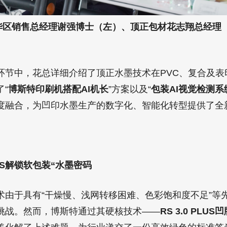
华区销售总经理谢强博士（左）、顶正包材花志翔总经理
环节中，花总详细介绍了顶正水墨技术在PVC、复合及表
“
博斯特印刷机搭配AI机长
”方案以及“
包装AI视觉检测系
度融合，为凹印水墨生产的数字化、智能化转型提供了全
PLUS解锁软包装“水墨密码
术由于具有“干燥慢、浅网转移困难、色彩饱和度不足”等
挑战。然而，博斯特通过其硬核技术——
RS 3.0 PLU