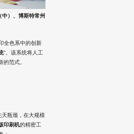
（中）、博斯特常州
印全色系中的创新
统
”。该系统将人工
新的范式。
先天瓶颈，在大规模
S凹版印刷机
的精密工