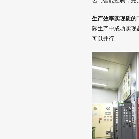
艺与智能控制，完
生产效率实现质的
际生产中成功实现
可以并行。