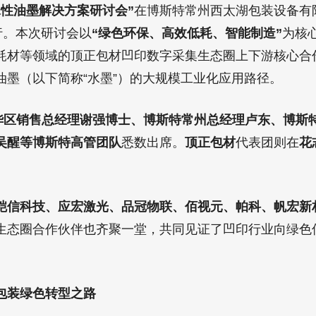
水性油墨解决方案研讨会”
在博斯特常州西太湖包装设备有
行。本次研讨会以
“绿色环保、高效低耗、智能制造”
为核
耗材等领域的顶正包材凹印数字采集生态圈上下游核心合
油墨（以下简称“水墨”）的大规模工业化应用路径。
华区销售总经理谢强博士、博斯特常州总经理卢东、博斯
吴醒等博斯特高管团队
悉数出席。
顶正包材
代表团则在
花
铠信科技、应宏激光、品冠物联、佰视元、帕科、帆宏新
生态圈合作伙伴也齐聚一堂，共同见证了凹印行业向绿色
包装绿色转型之路