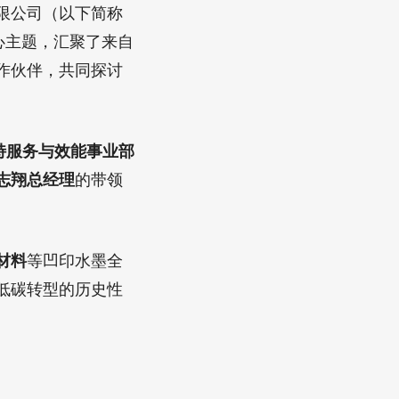
限公司（以下简称
心主题，汇聚了来自
作伙伴，共同探讨
特服务与效能事业部
志翔总经理
的带领
材料
等凹印水墨全
低碳转型的历史性