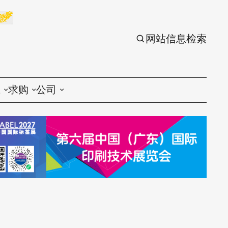
网站信息检索
应
求购
公司
议
印刷
印刷
刷设备
包装
包装
刷材料
丝印
丝印
刷配件
刷服务