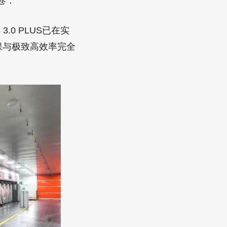
卷：
0 PLUS已在实
保与极致高效率完全