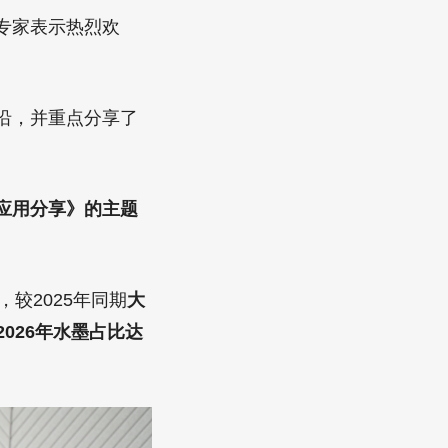
专家表示热烈欢
沿，并重点分享了
。
应用分享》的主题
，较2025年同期
大
2026年水墨占比达