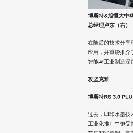
博斯特&旭恒大中
总经理卢东（右）
在随后的技术分享
应用，并重磅推介了
智能与工业制造深
攻坚克难
博斯特RS 3.0 
过去，凹印水墨技
工业化推广中饱受