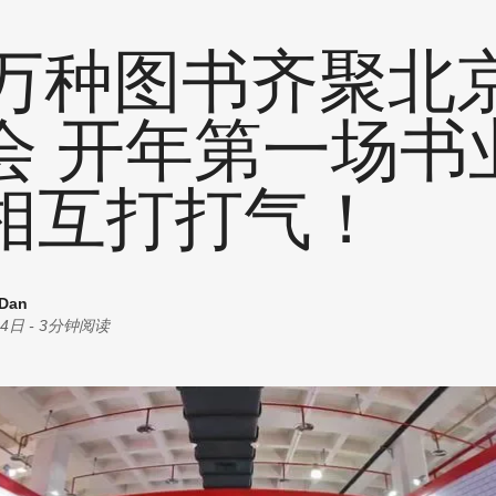
统计
耗材
创意
余万种图书齐聚北
商机
油墨
丝印
会 开年第一场书
其他
相互打打气！
 Dan
24日
-
3分钟阅读