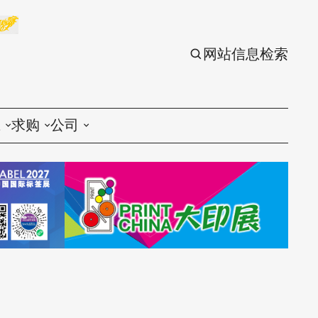
网站信息检索
应
求购
公司
议
印刷
印刷
刷设备
包装
包装
刷材料
丝印
丝印
刷配件
刷服务