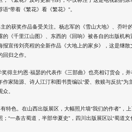
区，《繁花》及时更新书封，不仅标注了这是电视剧的原
荐语“带着《繁花》看《繁花》”。
主的获奖作品备受关注。杨志军的《雪山大地》、乔叶
露的《千里江山图》、东西的《回响》被各自的出版机构
海报宣传刘亮程的全新作品《大地上的家乡》，这是继散
的回归之作。
文学奖得主约恩·福瑟的代表作《三部曲》也亮相订货会，
年作家陆源、诗人江汀和图书责编以“爱、救赎与反抗”为
观众。
有特色。在山西出版展区，大幅照片墙“我们的作者”，
；“一条古蜀道，半部华夏史”，四川出版展区以“蜀道文