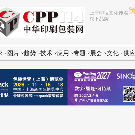
上海印搜文化传媒
旗下品牌
家
图片
趋势
技术
应用
专题
展会
文化
供
论
活动
行业动态
印前
胶印
展会
推荐
文化创意
会
谈
展会
企业动态
印中
数码
企业
中国
人物
印
题
设备
营销
印后
标签
咨询
东南亚
社会
印
印品
电子商务
包装
CTP
技术
其他国家和地区
印
世界
政策法规
器材
纸箱
印