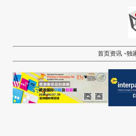
首页
资讯
独
国内
评
国际
访
环保
话
视频
产品导购