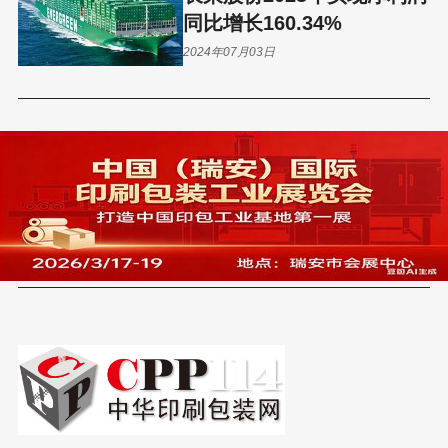
同比增长160.34%
2024年07月03日