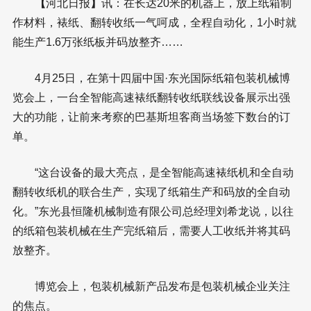
【
河北日报
】
讯：在长达20米的机器上，放上纸箱制
作材料，裱纸、翻转收纸一气呵成，全程自动化，1小时就
能生产1.6万张纸板并码放整齐……
4月25日，在第十四届中国·东光国际纸箱包装机械博
览会上，一台全智能高速裱纸翻转收纸联线设备展示出强
大的功能，让前来考察的巴基斯坦客商当场签下数台的订
单。
“这台设备的最大亮点，是全智能高速裱纸机和全自动
翻转收纸机的联合生产，实现了纸箱生产和码放的全自动
化。”东光县恒隆机械制造有限公司总经理刘希龙说，以往
的纸箱包装机械在生产完纸箱后，需要人工收纸并将其码
放整齐。
博览会上，包装机械新产品发布是包装机械企业关注
的焦点。