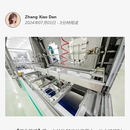
Zhang Xiao Dan
2024年07月03日
-
3分钟阅读