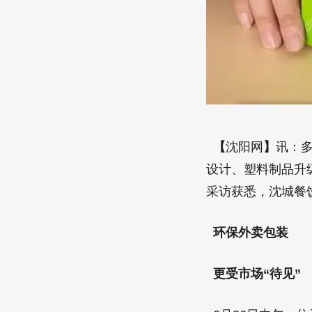
【
沈阳网
】
讯：
设计、塑料制品升
采访获悉，沈城餐
环保外卖包装
更受市场“待见”