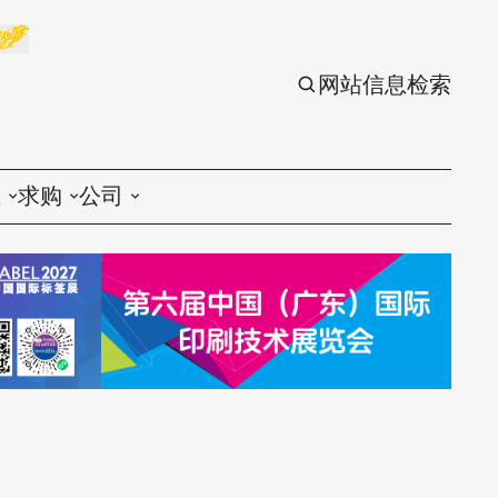
网站信息检索
应
求购
公司
议
印刷
印刷
刷设备
包装
包装
刷材料
丝印
丝印
刷配件
刷服务