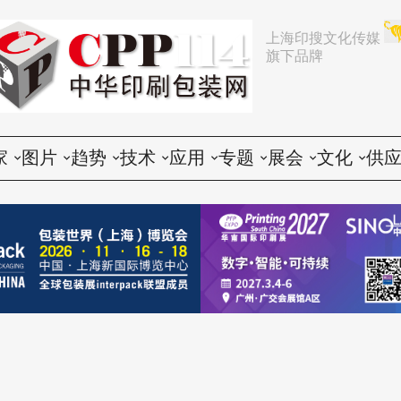
上海印搜文化传媒
旗下品牌
家
图片
趋势
技术
应用
专题
展会
文化
供
论
活动
行业动态
印前
胶印
展会
推荐
文化创意
会
谈
展会
企业动态
印中
数码
企业
中国
人物
印
题
设备
营销
印后
标签
咨询
东南亚
社会
印
印品
电子商务
包装
CTP
技术
其他国家和地区
印
世界
政策法规
器材
纸箱
印