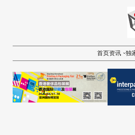
首页
资讯
独
国内
评
国际
访
环保
话
视频
产品导购