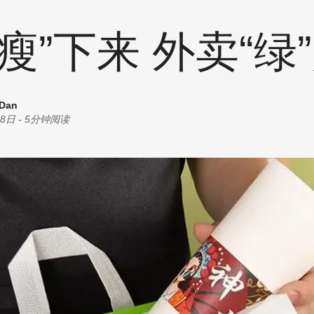
统计
耗材
创意
瘦”下来 外卖“绿
商机
油墨
丝印
其他
 Dan
28日
-
5分钟阅读