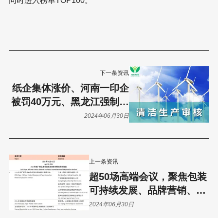
同时进入榜单TOP100。
下一条资讯
纸企集体涨价、河南一印企
被罚40万元、黑龙江强制性
清洁生产审核企业名单公
2024年06月30日
布......
上一条资讯
超50场高端会议，聚焦包装
可持续发展、品牌营销、跨
境出海等热门话题！（下）
2024年06月30日