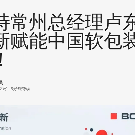
统计
耗材
创意
特常州总经理卢
商机
油墨
丝印
新赋能中国软包
其他
！
员
12日
-
6分钟阅读