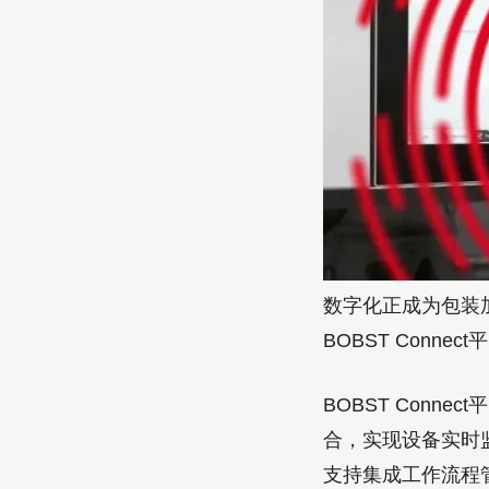
数字化正成为包装
BOBST Con
BOBST Con
合，实现设备实时
支持集成工作流程