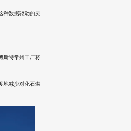
这种数据驱动的灵
博斯特常州工厂将
度地减少对化石燃