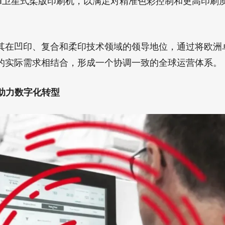
N CI卫星式柔版印刷机，以满足对精准色彩控制和更高印
其在凹印、复合和柔印技术领域的领导地位，通过将欧洲
的实际需求相结合，形成一个协调一致的全球运营体系。
ct 助力数字化转型