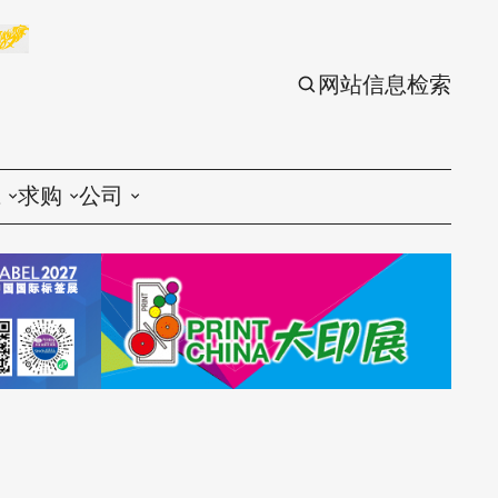
网站信息检索
应
求购
公司
议
印刷
印刷
刷设备
包装
包装
刷材料
丝印
丝印
刷配件
刷服务