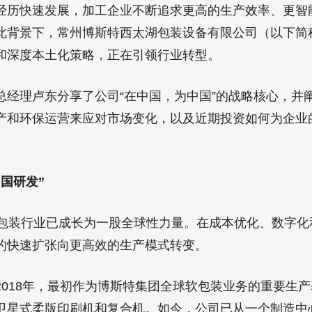
经历快速发展，加工企业不断追求更高的生产效率、更智
此背景下，常州博斯特西太湖包装设备有限公司（以下简称
和深度本土化策略，正在引领行业转型。
总经理卢东分享了公司“在中国，为中国”的战略核心，并
产和环保运营来应对市场变化，以及近期投资如何为企业
中国研发”
软包装行业已成长为一股全球性力量。在成本优化、数字化
的快速扩张向更高效的生产模式转变。
2018年，最初作为博斯特集团全球软包装业务的重要生
卫星式柔版印刷机和复合机。如今，公司已从一个制造中