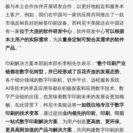
极与本土合作伙伴开展研发合作，以更好地贴近和服务本
土客户。例如，我们在中国与一家供应商共同推出了一款
市场反响良好的标签印刷设备。而柯尼卡美能达在中国还
有一家
位于大连的软件研发中心
，软件研发中心
可以根据
本土用户的实际需求
，为其
量身定制可契合其需求的软件
产品
。”
印刷解决方案本部副本部长李刚先生表示：“
整个印刷产业
链都在数字化转型，并已经形成了百花齐放的发展态势
。
各个细分领域的数字印刷机、软件平台、远程服务系统、
AI等技术跨界及应用等都在积极探索和应用数字技术。数
字产业链的出现，也意味着数字印刷未来的发展会更加顺
畅。在此背景下，柯尼卡美能达将
一如既往地专注于数字
印刷的技术变革
，通过提供
业内领先的印前、印刷、印后
一站式数字印刷解决方案
，为用户创造
更高效、更环保、
更具高附加值的产品与解决方案
，共同构建数字印刷的新