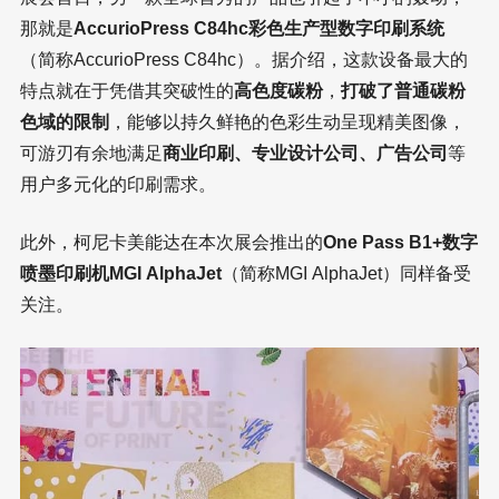
那就是
AccurioPress C84hc彩色生产型数字印刷系统
（简称AccurioPress C84hc）。据介绍，这款设备最大的
特点就在于凭借其突破性的
高色度碳粉
，
打破了普通碳粉
色域的限制
，能够以持久鲜艳的色彩生动呈现精美图像，
可游刃有余地满足
商业印刷、专业设计公司、广告公司
等
用户多元化的印刷需求。
此外，柯尼卡美能达在本次展会推出的
One Pass B1+数字
喷墨印刷机MGI AlphaJet
（简称MGI AlphaJet）同样备受
关注。