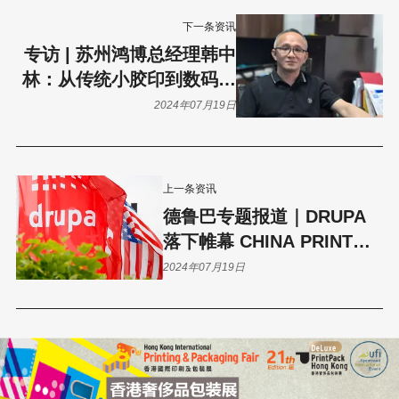
下一条资讯
专访 | 苏州鸿博总经理韩中
林：从传统小胶印到数码快
印的华丽转身
2024年07月19日
上一条资讯
德鲁巴专题报道｜DRUPA
落下帷幕 CHINA PRINT即
将上演
2024年07月19日