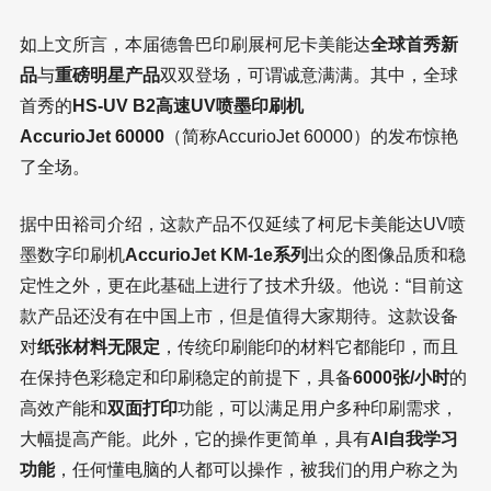
如上文所言，本届德鲁巴印刷展柯尼卡美能达
全球首秀新
品
与
重磅明星产品
双双登场，可谓诚意满满。其中，全球
首秀的
HS-UV B2高速UV喷墨印刷机
AccurioJet 60000
（简称AccurioJet 60000）的发布惊艳
了全场。
据中田裕司介绍，这款产品不仅延续了柯尼卡美能达UV喷
墨数字印刷机
AccurioJet KM-1e系列
出众的图像品质和稳
定性之外，更在此基础上进行了技术升级。他说：“目前这
款产品还没有在中国上市，但是值得大家期待。这款设备
对
纸张材料无限定
，传统印刷能印的材料它都能印，而且
在保持色彩稳定和印刷稳定的前提下，具备
6000张/小时
的
高效产能和
双面打印
功能，可以满足用户多种印刷需求，
大幅提高产能。此外，它的操作更简单，具有
AI自我学习
功能
，任何懂电脑的人都可以操作，被我们的用户称之为