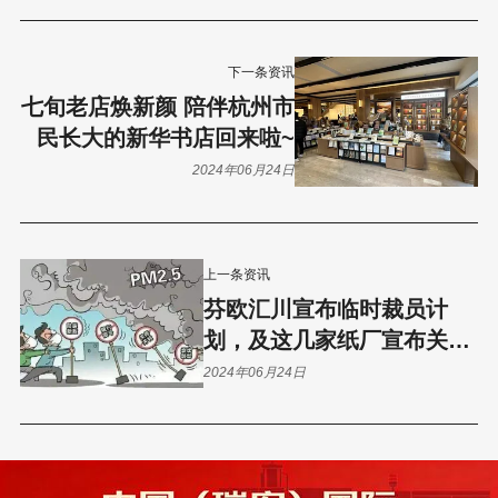
下一条资讯
七旬老店焕新颜 陪伴杭州市
民长大的新华书店回来啦~
2024年06月24日
上一条资讯
芬欧汇川宣布临时裁员计
划，及这几家纸厂宣布关
停……
2024年06月24日