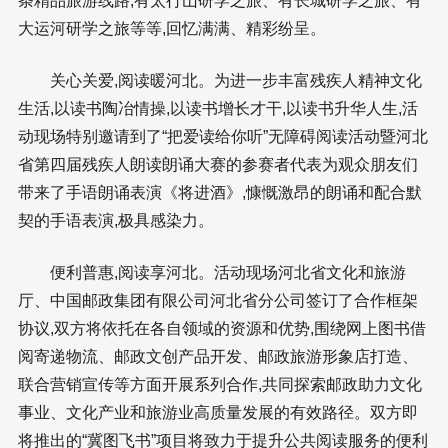
条精品旅游线路,有太行山研学之旅、有长城研学之旅、有
大运河研学之旅等等,回忆满满、精彩纷呈。
关心关爱,阅读暖河北。为进一步丰富残疾人精神文化
生活,以读书陶冶情操,以读书增长才干,以读书升华人生,活
动现场特别邀请到了“把爱读给你听”无障碍阅读活动暨河北
省第四届残疾人朗读朗诵大赛的参赛者代表为观众朋友们
带来了手语朗诵表演《将进酒》,慷慨激昂的朗诵和配合默
契的手语表演,极具感染力。
便利普惠,阅读享河北。活动现场河北省文化和旅游
厅、中国邮政集团有限公司河北省分公司签订了合作框架
协议,双方将依托在各自领域的资源和优势,围绕网上图书借
阅寄递物流、邮政文创产品开发、邮政旅游形象店打造、
联合营销宣传等方面开展系列合作,共同探索邮政助力文化
事业、文化产业和旅游业高质量发展的有效路径。双方即
将推出的“冀图飞书”项目将致力于提升公共阅读服务的便利