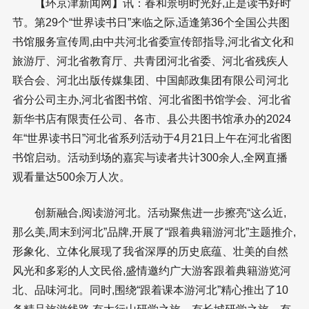
【
环京津新闻网
】
讯：春和景明时光好,正是读书好时
节。第29个“世界读书日”来临之际,适逢第36个全国公共图
书馆服务宣传周,由中共河北省委宣传部指导,河北省文化和
旅游厅、河北省教育厅、共青团河北省委、河北省残疾人
联合会、河北出版传媒集团、中国邮政集团有限公司河北
省分公司主办,河北省图书馆、河北省图书馆学会、河北省
新华书店有限责任公司、各市、县公共图书馆承办的2024
年“世界读书日”河北省系列活动于4月21日上午在河北省图
书馆启动。活动到场的嘉宾与读者共计300余人,全网直播
观看量达500余万人次。
创新融合,阅读游河北。活动聚焦进一步擦亮“这么近,
那么美,周末到河北”品牌,开展了“跟着典籍游河北”主题推介,
形象化、立体化展现了我省深厚的历史底蕴、壮美的自然
风光和多彩的人文民俗,盛情邀约广大游客跟着典籍游览河
北、品味河北。同时,围绕“跟着课本游河北”精心推出了10