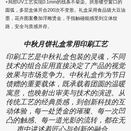
+局部UV工艺实现0.1mm的线条不晕染。拱形镂空窗口的
圆弧，多层盒体开合200次不变形。礼盒采用食品级大豆油
墨，花卉图案叠加浮雕烫金，手指触碰能感受到立体纹
路，安全与质感并存。
中秋月饼礼盒常用印刷工艺
印刷工艺是中秋礼盒包装的灵魂，不同
技术的组合应用直接决定了产品的视觉
效果与市场竞争力。中秋礼盒作为节日
馈赠的重要载体，既承载着团圆的温暖
寓意，也映射出审美与技术的演进。从
传统工艺的经典质感，到创新科技的互
动体验，每一处烫金的璀璨、每一次凹
凸的触感、每一道光影的流转，都在无
声中讲述着匠心与创新的融合。