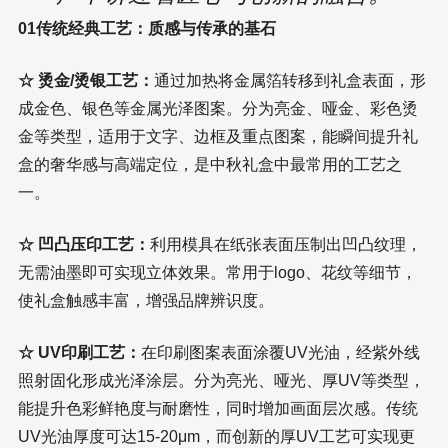
01传统经典工艺：质感与传承的基石
☆ 烫金/烫银工艺：
通过加热将金属箔转移到礼盒表面，形
成金色、银色等金属光泽图案。分为亮金、哑金、彩色烫
金等类型，适用于文字、边框及重点图案，能瞬间提升礼
盒的奢华感与高端定位，是中秋礼盒中最常用的工艺之
一。
☆ 凹凸压印工艺：
利用模具在纸张表面压制出凹凸纹理，
无需油墨即可实现立体效果。常用于logo、花纹等细节，
使礼盒触感丰富，增强品牌辨识度。
☆ UV印刷工艺：
在印刷图案表面涂覆UV光油，经紫外线
照射固化形成光泽涂层。分为亮光、哑光、厚UV等类型，
能提升色彩鲜艳度与耐磨性，同时增加画面层次感。传统
UV光油厚度可达15-20μm，而创新的厚UV工艺可实现更