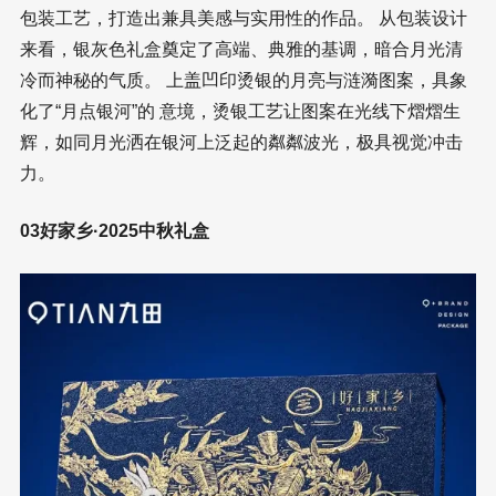
包装工艺，打造出兼具美感与实用性的作品。 从包装设计
来看，银灰色礼盒奠定了高端、典雅的基调，暗合月光清
冷而神秘的气质。 上盖凹印烫银的月亮与涟漪图案，具象
化了“月点银河”的 意境，烫银工艺让图案在光线下熠熠生
辉，如同月光洒在银河上泛起的粼粼波光，极具视觉冲击
力。
03好家乡·2025中秋礼盒