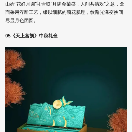
山姆“花好月圆”礼盒取“月满金菊盛，人间共清欢”之意，盒
面采用浮雕工艺，缀以细腻的菊花肌理，纹路光泽变换间
尽显月色团圆。
05《天上宫阙》中秋礼盒