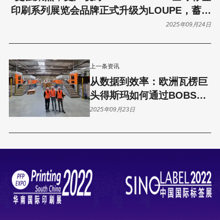
印刷系列展览会品牌正式升级为LOUPE，蓄势
迎接2026年
2025年09月24日
上一条资讯
从数据到效率：欧洲瓦楞巨
头得斯玛如何通过BOBST
CONNECT推进数字化升
2025年09月23日
级？