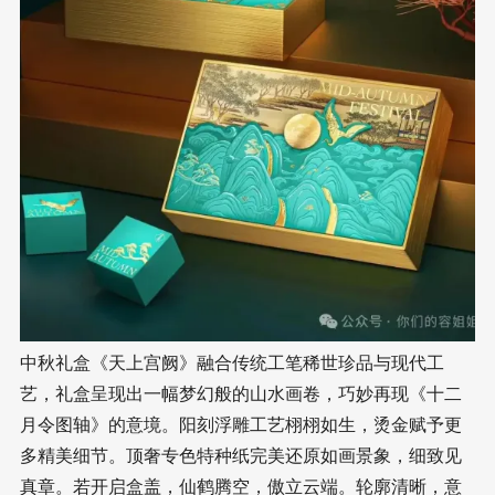
中秋礼盒《天上宫阙》融合传统工笔稀世珍品与现代工
艺，礼盒呈现出一幅梦幻般的山水画卷，巧妙再现《十二
月令图轴》的意境。阳刻浮雕工艺栩栩如生，烫金赋予更
多精美细节。顶奢专色特种纸完美还原如画景象，细致见
真章。若开启盒盖，仙鹤腾空，傲立云端。轮廓清晰，意