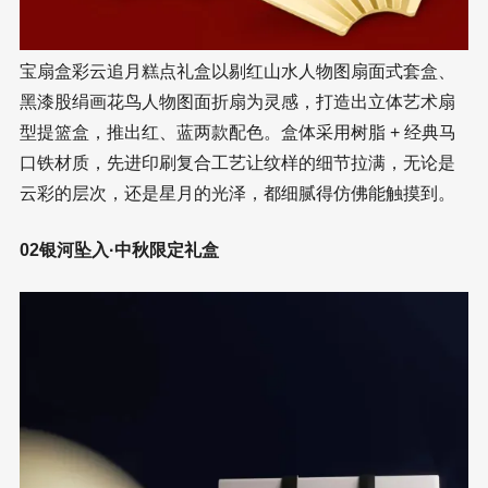
宝扇盒彩云追月糕点礼盒以剔红山水人物图扇面式套盒、
黑漆股绢画花鸟人物图面折扇为灵感，打造出立体艺术扇
型提篮盒，推出红、蓝两款配色。盒体采用树脂 + 经典马
口铁材质，先进印刷复合工艺让纹样的细节拉满，无论是
云彩的层次，还是星月的光泽，都细腻得仿佛能触摸到。
02银河坠入·中秋限定礼盒