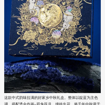
这款中式韵味拉满的好家乡中秋礼盒。整体以靛蓝为主色
调，搭配烫金作画--双兔跃月，缠枝生花，将千年中秋凝于