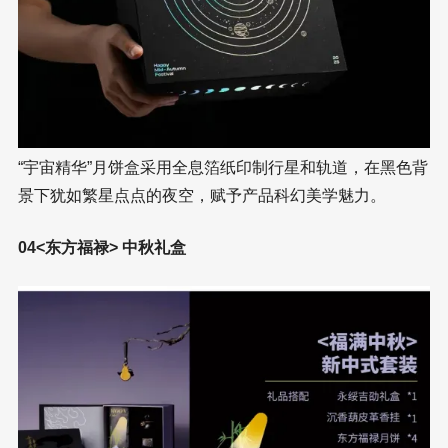
“宇宙精华”月饼盒采用全息箔纸印制行星和轨道，在黑色背
景下犹如繁星点点的夜空，赋予产品科幻美学魅力。
04<东方福禄> 中秋礼盒