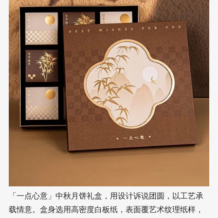
「一点心意」中秋月饼礼盒，用设计诉说团圆，以工艺承
载情意。盒身选用高密度白板纸，表面覆艺术纹理纸样，