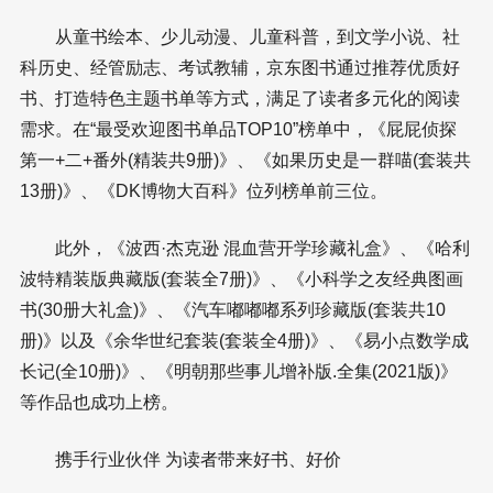
从童书绘本、少儿动漫、儿童科普，到文学小说、社
科历史、经管励志、考试教辅，京东图书通过推荐优质好
书、打造特色主题书单等方式，满足了读者多元化的阅读
需求。在“最受欢迎图书单品TOP10”榜单中，《屁屁侦探
第一+二+番外(精装共9册)》、《如果历史是一群喵(套装共
13册)》、《DK博物大百科》位列榜单前三位。
此外，《波西·杰克逊 混血营开学珍藏礼盒》、《哈利
波特精装版典藏版(套装全7册)》、《小科学之友经典图画
书(30册大礼盒)》、《汽车嘟嘟嘟系列珍藏版(套装共10
册)》以及《余华世纪套装(套装全4册)》、《易小点数学成
长记(全10册)》、《明朝那些事儿增补版.全集(2021版)》
等作品也成功上榜。
携手行业伙伴 为读者带来好书、好价