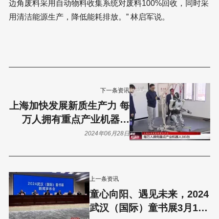
边角废料采用自动物料收集系统对废料100%回收，同时采
用清洁能源生产，降低能耗排放。” 林启军说。
下一条资讯
上海加快发展新质生产力 每
万人拥有重点产业机器人
383台
2024年06月28日
上一条资讯
童心向阳、遇见未来，2024
武汉（国际）童书展3月15