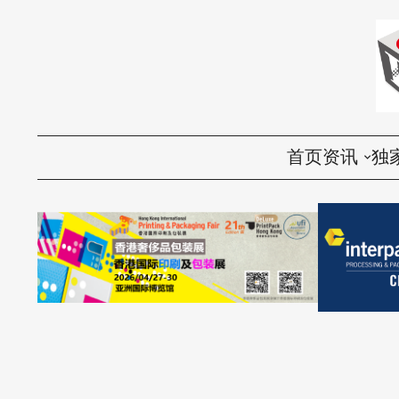
首页
资讯
独
国内
评
国际
访
环保
话
视频
产品导购