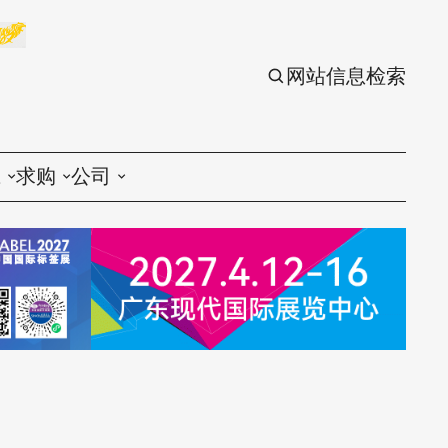
网站信息检索
应
求购
公司
议
印刷
印刷
刷设备
包装
包装
刷材料
丝印
丝印
刷配件
刷服务