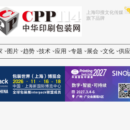
上海印搜文化传媒
旗下品牌
家
图片
趋势
技术
应用
专题
展会
文化
供
论
活动
行业动态
印前
胶印
展会
推荐
文化创意
会
谈
展会
企业动态
印中
数码
企业
中国
人物
印
题
设备
营销
印后
标签
咨询
东南亚
社会
印
印品
电子商务
包装
CTP
技术
其他国家和地区
印
世界
政策法规
器材
纸箱
印