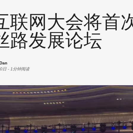
统计
耗材
创意
互联网大会将首
商机
油墨
丝印
丝路发展论坛
其他
 Dan
30日
-
1分钟阅读