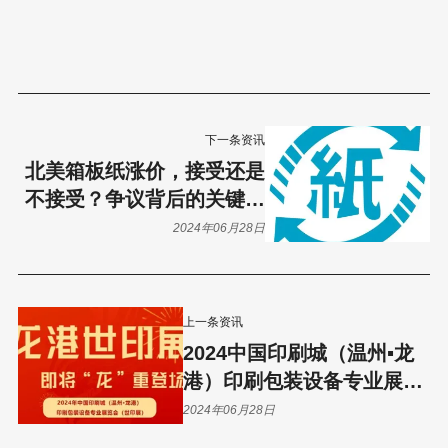
下一条资讯
北美箱板纸涨价，接受还是
不接受？争议背后的关键因
素解析！
2024年06月28日
上一条资讯
2024中国印刷城（温州▪龙
港）印刷包装设备专业展览
会（世印展）蓄势待发
2024年06月28日