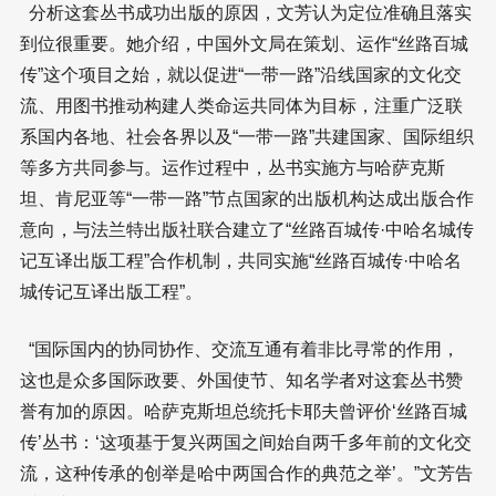
分析这套丛书成功出版的原因，文芳认为定位准确且落实
到位很重要。她介绍，中国外文局在策划、运作“丝路百城
传”这个项目之始，就以促进“一带一路”沿线国家的文化交
流、用图书推动构建人类命运共同体为目标，注重广泛联
系国内各地、社会各界以及“一带一路”共建国家、国际组织
等多方共同参与。运作过程中，丛书实施方与哈萨克斯
坦、肯尼亚等“一带一路”节点国家的出版机构达成出版合作
意向，与法兰特出版社联合建立了“丝路百城传·中哈名城传
记互译出版工程”合作机制，共同实施“丝路百城传·中哈名
城传记互译出版工程”。
“国际国内的协同协作、交流互通有着非比寻常的作用，
这也是众多国际政要、外国使节、知名学者对这套丛书赞
誉有加的原因。哈萨克斯坦总统托卡耶夫曾评价‘丝路百城
传’丛书：‘这项基于复兴两国之间始自两千多年前的文化交
流，这种传承的创举是哈中两国合作的典范之举’。”文芳告