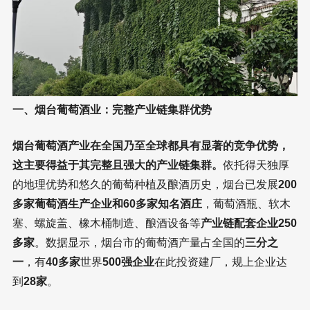
一、烟台葡萄酒业：完整产业链集群优势
烟台葡萄酒产业在全国乃至全球都具有显著的竞争优势，
这主要得益于其完整且强大的产业链集群。
依托得天独厚
的地理优势和悠久的葡萄种植及酿酒历史，烟台已发展
200
多家葡萄酒生产企业和60多家知名酒庄
，葡萄酒瓶、软木
塞、螺旋盖、橡木桶制造、酿酒设备等
产业链配套企业250
多家
。数据显示，烟台市的葡萄酒产量占全国的
三分之
一
，有
40多家
世界
500强企业
在此投资建厂，规上企业达
到
28家
。