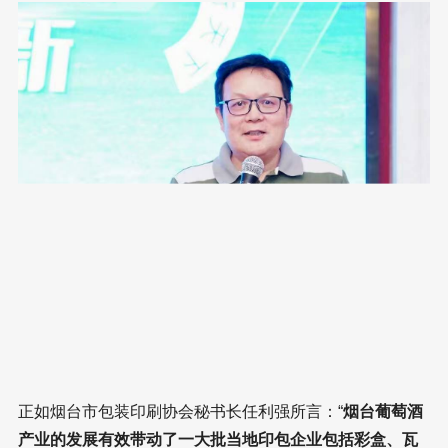
正如烟台市包装印刷协会秘书长任利强所言：“
烟台葡萄酒
产业的发展有效带动了一大批当地印包企业包括彩盒、瓦