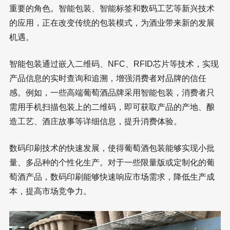
重要的角色。智能包装、智能标签和数码工艺等新兴技术
的应用，正在改变传统的包装模式，为酒业带来新的发展
机遇。
智能包装通过嵌入二维码、NFC、RFID芯片等技术，实现
产品信息的实时查询和追溯，增强消费者对品牌的信任
感。例如，一些高端葡萄酒品牌采用智能包装，消费者只
需用手机扫描包装上的二维码，即可获取产品的产地、酿
造工艺、酒庄故事等详细信息，提升消费体验。
数码印刷技术的快速发展，使得葡萄酒包装能够实现小批
量、多品种的个性化生产。对于一些限量版或定制化的葡
萄酒产品，数码印刷能够快速响应市场需求，降低生产成
本，提高市场竞争力。