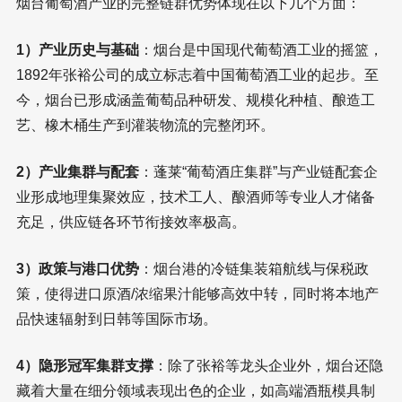
烟台葡萄酒产业的完整链群优势体现在以下几个方面：
1）产业历史与基础
：烟台是中国现代葡萄酒工业的摇篮，
1892年张裕公司的成立标志着中国葡萄酒工业的起步。至
今，烟台已形成涵盖葡萄品种研发、规模化种植、酿造工
艺、橡木桶生产到灌装物流的完整闭环。
2）产业集群与配套
：蓬莱“葡萄酒庄集群”与产业链配套企
业形成地理集聚效应，技术工人、酿酒师等专业人才储备
充足，供应链各环节衔接效率极高。
3）政策与港口优势
：烟台港的冷链集装箱航线与保税政
策，使得进口原酒/浓缩果汁能够高效中转，同时将本地产
品快速辐射到日韩等国际市场。
4）隐形冠军集群支撑
：除了张裕等龙头企业外，烟台还隐
藏着大量在细分领域表现出色的企业，如高端酒瓶模具制