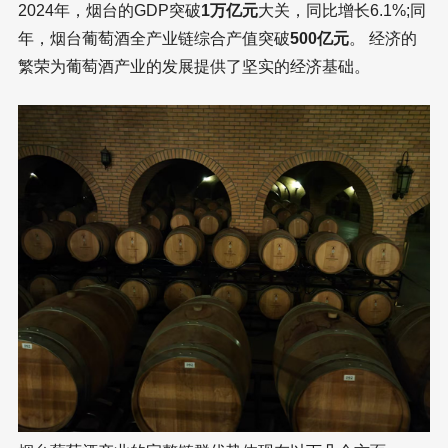
2024年，烟台的GDP突破
1万亿元
大关，同比增长6.1%;同
年，烟台葡萄酒全产业链综合产值突破
500亿元
。 经济的
繁荣为葡萄酒产业的发展提供了坚实的经济基础。