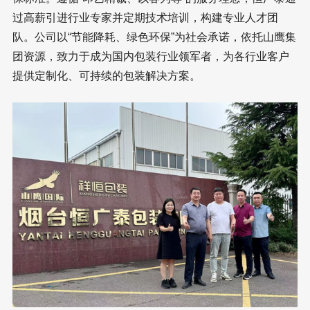
过高薪引进行业专家并定期技术培训，构建专业人才团
队。公司以“节能降耗、绿色环保”为社会承诺，依托山鹰集
团资源，致力于成为国内包装行业领军者，为各行业客户
提供定制化、可持续的包装解决方案。