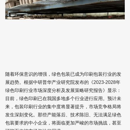
随着环保意识的增强，绿色包装已成为印刷包装行业的发
展趋势。根据中研普华产业研究院发布的《2023-2028年
绿色印刷行业市场深度分析及发展策略研究报告》显示：
目前，绿色印刷已在我国多地多个行业进行应用。预计未
来，包装印刷行业的集中度将显著提升，市场竞争格局将
发生深刻变化。那些产能落后、技术陈旧、无法满足绿色
包装要求的中小企业，将面临更加严峻的市场挑战，甚至