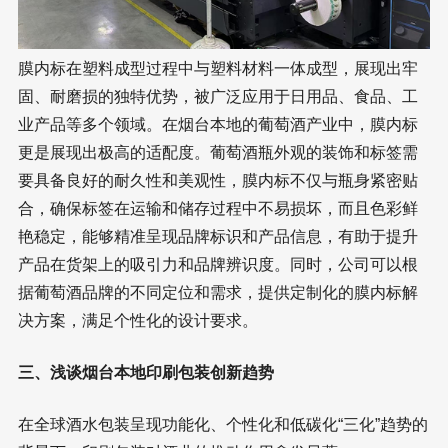
膜内标在塑料成型过程中与塑料材料一体成型，展现出牢
固、耐磨损的独特优势，被广泛应用于日用品、食品、工
业产品等多个领域。在烟台本地的葡萄酒产业中，膜内标
更是展现出极高的适配度。葡萄酒瓶外观的装饰和标签需
要具备良好的耐久性和美观性，膜内标不仅与瓶身紧密贴
合，确保标签在运输和储存过程中不易损坏，而且色彩鲜
艳稳定，能够精准呈现品牌标识和产品信息，有助于提升
产品在货架上的吸引力和品牌辨识度。同时，公司可以根
据葡萄酒品牌的不同定位和需求，提供定制化的膜内标解
决方案，满足个性化的设计要求。
三、浅谈烟台本地印刷包装创新趋势
在全球酒水包装呈现功能化、个性化和低碳化“三化”趋势的