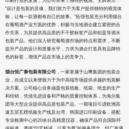
印刷行业的发展，为公司带来了独特的视角。王辉表示：
“设计是包装的灵魂，我们致力于为客户提供独特的视觉体
验，让每一款酒都有自己的故事。”拓强包装充分利用烟台
在葡萄酒产业方面的优势，积极与当地酒企建立紧密的合
作关系，为其提供高品质的不干胶标签产品和铝盖等酒水
包装产品。他们深入研究葡萄酒市场的特点和需求，不断
提升产品的设计和质量水平，力求为酒企打造具有品牌特
色的标签，增强产品在市场上的竞争力。
烟台恒广泰包装有限公司
，一家隶属于山鹰集团的包装企
业，自成立以来便致力于为中高端市场提供卓越的包装解
决方案。公司核心业务涵盖包装纸板、纸箱、纸盒的生产
和经销，凭借先进设备和严格的质量控制体系，为海尔集
团等大型企业提供高品质包装产品。一期项目引进欧洲高
速五层瓦楞纸板生产线及台湾、韩国进口印刷设备，搭配
专业检测中心的20余台高精度仪器，确保产品符合国际环
保标准。遵循“印艺精诚、以客为尊”的服务理念，恒广泰通