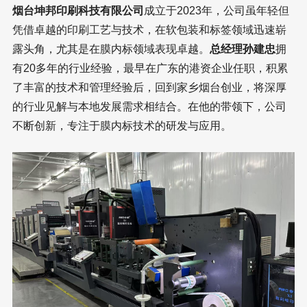
烟台坤邦印刷科技有限公司
成立于2023年，公司虽年轻但
凭借卓越的印刷工艺与技术，在软包装和标签领域迅速崭
露头角，尤其是在膜内标领域表现卓越。
总经理孙建忠
拥
有20多年的行业经验，最早在广东的港资企业任职，积累
了丰富的技术和管理经验后，回到家乡烟台创业，将深厚
的行业见解与本地发展需求相结合。在他的带领下，公司
不断创新，专注于膜内标技术的研发与应用。