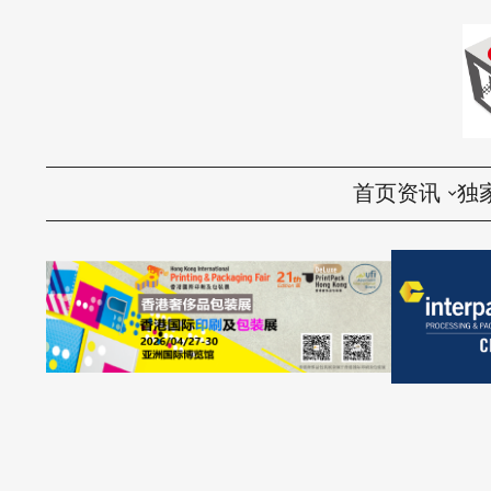
首页
资讯
独
国内
评
国际
访
环保
话
视频
产品导购