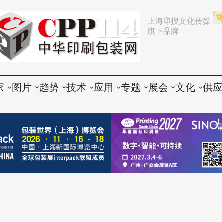
上海印搜文化传媒
旗下品牌
家
图片
趋势
技术
应用
专题
展会
文化
供
论
活动
行业动态
印前
胶印
展会
推荐
文化创意
会
谈
展会
企业动态
印中
数码
企业
中国
人物
印
题
设备
营销
印后
标签
咨询
东南亚
社会
印
印品
电子商务
包装
CTP
技术
其他国家和地区
印
世界
政策法规
器材
纸箱
印