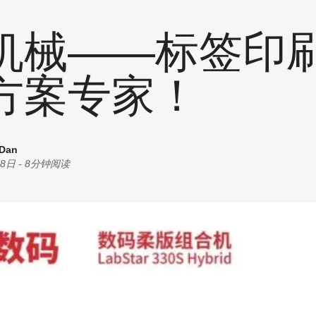
统计
耗材
创意
机械——标签印
商机
油墨
丝印
方案专家！
其他
 Dan
28日
-
8分钟阅读