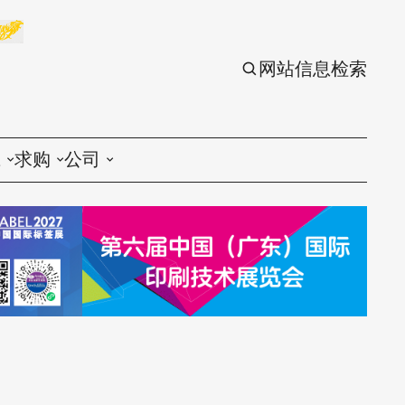
网站信息检索
应
求购
公司
议
印刷
印刷
刷设备
包装
包装
刷材料
丝印
丝印
刷配件
刷服务