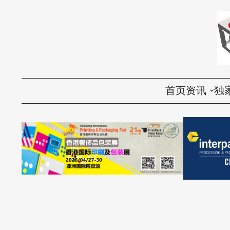
首页
资讯
独
国内
评
国际
访
环保
话
视频
产品导购