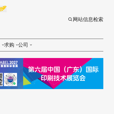
网站信息检索
应
求购
公司
议
印刷
印刷
刷设备
包装
包装
刷材料
丝印
丝印
刷配件
刷服务