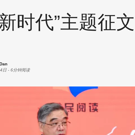
统计
耗材
创意
读新时代”主题征
商机
油墨
丝印
其他
 Dan
04日
-
6分钟阅读