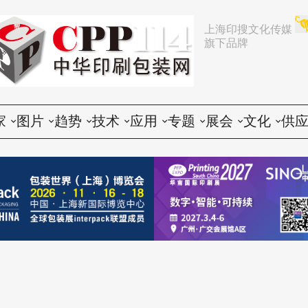
上海印搜文化传媒
旗下品牌
家
图片
趋势
技术
应用
专题
展会
文化
供
论
活动
行业动态
印前
胶印
展会
推荐
文化创意
会
谈
展会
企业动态
印中
数码
企业
中国
人物
印
题
设备
营销
印后
标签
咨询
东南亚
社会
印
印品
电子商务
包装
CTP
技术
其他国家和地区
印
世界
政策法规
器材
纸箱
印