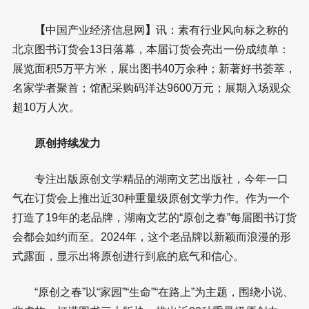
【
中国产业经济信息网
】
讯：素有行业风向标之称的
北京图书订货会13日落幕，本届订货会亮出一份成绩单：
展览面积5万平方米，展出图书40万余种；新著好书荟萃，
名家学者聚首；馆配采购码洋达9600万元；展期入场观众
超10万人次。
原创持续发力
专注出版原创文学精品的湖南文艺出版社，今年一口
气在订货会上推出近30种重量级原创文学力作。作为一个
打造了19年的老品牌，湖南文艺的“原创之春”每届图书订货
会都会如约而至。2024年，这个老品牌以新颖而浪漫的形
式露面，显示出将原创进行到底的底气和信心。
“原创之春”以“家园”“生命”“在路上”为主题，围绕小说、