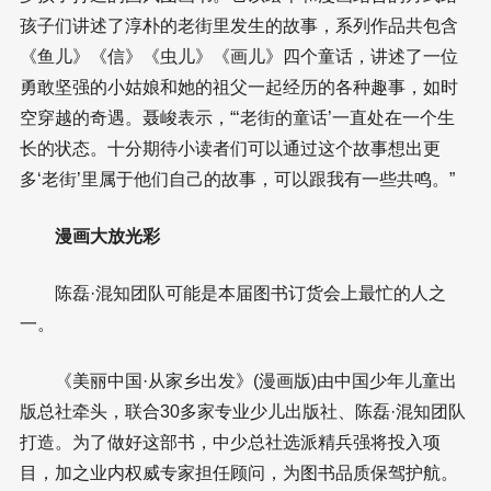
孩子们讲述了淳朴的老街里发生的故事，系列作品共包含
《鱼儿》《信》《虫儿》《画儿》四个童话，讲述了一位
勇敢坚强的小姑娘和她的祖父一起经历的各种趣事，如时
空穿越的奇遇。聂峻表示，“‘老街的童话’一直处在一个生
长的状态。十分期待小读者们可以通过这个故事想出更
多‘老街’里属于他们自己的故事，可以跟我有一些共鸣。”
漫画大放光彩
陈磊·混知团队可能是本届图书订货会上最忙的人之
一。
《美丽中国·从家乡出发》(漫画版)由中国少年儿童出
版总社牵头，联合30多家专业少儿出版社、陈磊·混知团队
打造。为了做好这部书，中少总社选派精兵强将投入项
目，加之业内权威专家担任顾问，为图书品质保驾护航。