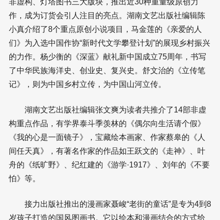
非虚构、灯塔图书三大版块，推出近30种重量级原创力
作，成为订货会引人注目的亮点。湖南文艺出版社编辑陈
小真介绍了8个重点原创小说项目，马金莲的《亲爱的人
们》为入选中国作协“新时代文学攀登计划”的展现乡村振兴
的力作。杨少衡的《深蓝》献礼新中国成立75周年，书写
了中华民族海洋史、创业史、复兴史。舒文治的《立传笔
记》，则为中国乡村立传，为中国山河立传。
湖南文艺出版社编辑张文爽为读者共推介了14部非虚
构重点作品，有学界泰斗季羡林的《偶尔向生活请个假》
《我的心是一面镜子》，宝藏绘本画家、作家蔡皋的《人
间任天真》，有著名作家的作品如王跃文的《走神》、叶
舟的《纸旷野》、纪红建的《游学·1917》、刘年的《不要
怕》等。
接力出版社推出的漫画家聂峻“老街的童话”是专为4到8
岁孩子打造的国风图画书。它以绘本和漫画结合的方式给