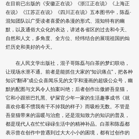
在目前已出版的《安徽正在说》《浙江正在说》《上海正
在说》《江苏正在说》《四川正在说》五本图书中，陈磊·
混知团队以广受读者喜爱的条漫的形式、混知特有的幽
默，以及通俗大众化的表达，讲述各省区的过去和今天、
自然和人文，多角度、全方位、经纬结合的展现祖国的灿
烂历史和美好的今天。
在人民文学出版社，混子哥陈磊与白茶的梦幻联动，
让现场水泄不通。前者是能抓住大家的“知识痛点”，把各种
知识“翻译”成公众喜闻乐见的文字和漫画的超级公众号，幽
默的配图与文风令人拍案叫绝；后者创作出傲娇吾皇猫，
它和小跟班巴扎黑、铲屎官少年一家的生活趣事成书《就
喜欢你看不惯我有干不掉我的样子》而吸粉无数。不管是
吾皇猫带来的温暖与治愈，还是混知致力的知识的普及，
都是现代人在忙忙碌碌生活中的精神补品。白茶和陈磊都
表示曾在创作中曾遇到过大大小小的困境，都有过创作的