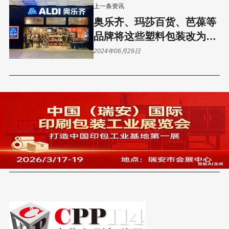
上一条资讯
奥乐齐、玛莎百货、芭葆等
品牌将这些塑料包装改为纸
包装……
2024年06月29日