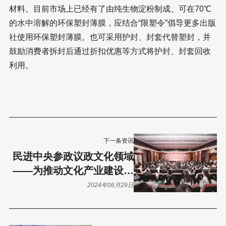
材料。目前市场上已经有了由纯生物淀粉制成、可在70℃
的水中溶解的环保塑封薄膜，应结合“限塑令”倡导更多出版
社使用环保塑封薄膜。也可采用护封、封套代替塑封，并
鼓励消费者拆封后通过折扣优惠等方式将护封、封套回收
利用。
下一条资讯
民进中央参政议政文化领域
——为推动文化产业建设高
质量发展贡献力量
2024年06月29日