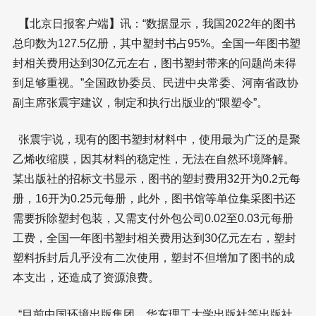
【
北京日报客户端
】
讯：“数据显示，我国2022年的图书
总印数为127.5亿册，其中塑封书占95%。全国一年图书塑
封相关费用达到30亿元左右，图书塑封带来的问题尚未得
到足够重视。”全国政协委员、民进中央常委、河南省政协
副主席张震宇建议，制定和执行出版业的“限塑令”。
张震宇说，现有的图书塑封材料中，使用最为广泛的是聚
乙烯收缩膜，因其材料的稳定性，无法在自然环境降解。
某出版社的招标文书显示，图书的塑封费用32开为0.2元每
册，16开为0.25元每册，此外，图书馆等单位集采图书还
需要拆除塑封包装，又需支付外包公司0.02至0.03元每册
工费，全国一年图书塑封相关费用达到30亿元左右，塑封
塑料拆封后几乎没有二次使用，塑封不但增加了图书的成
本支出，还造成了资源浪费。
“目前中国环境出版集团、华东理工大学出版社等出版社