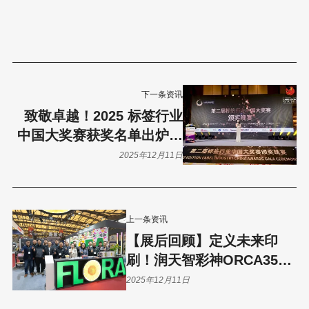
下一条资讯
致敬卓越！2025 标签行业
中国大奖赛获奖名单出炉，
定格行业荣耀时刻
2025年12月11日
上一条资讯
【展后回顾】定义未来印
刷！润天智彩神ORCA350
ULTRA数码增效一体机亚洲
2025年12月11日
展震撼首发