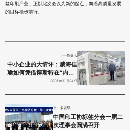
签印刷产业，正以此次会议为新的起点，向着高质量发展
的目标稳步前行。
下一条资讯
中小企业的大情怀：威海佳
瑜如何凭借博斯特在“内卷”
中实现品质突围？
2026年01月04日
上一条资讯
中国印工协标签分会一届二
次理事会圆满召开