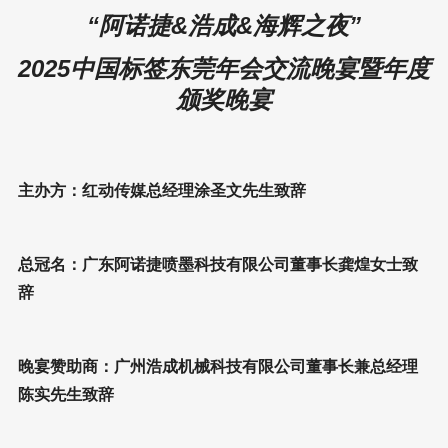
物联传媒副总经理陈江汉先生发言2026年1月23日，在红
动传媒举办的第35届“粤印聚力、智标未来”中国标签年会这
一行业盛会上，中国标签印刷行业新媒体平台红动传媒与
物联网产业综合服务领军企业深圳市物联传媒有限公司正
式签署战略合作协议。双方将整合资源，于2026年深圳物
联网展同期携手举办“数码印刷与智能标签应用展”。该展会
以“跨界融合·智创未来”为主题，旨在通过技术创新与产业
协同，推动标签印刷与物联网技术的深度融合，为行业数
字化转型注入新动能，开启智造新时代。
“阿诺捷&浩成&海辉之夜”
2025中国标签东莞年会交流晚宴暨年度
颁奖晚宴