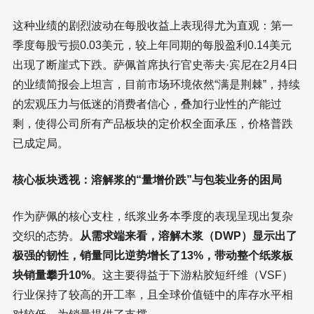
这种业绩的剧烈波动在每股收益上表现得尤为直观：第一
季度每股亏损0.03美元，较上年同期的每股盈利0.14美元
出现了断崖式下跌。萨佩首席执行官史蒂夫·宾尼在2月4日
的业绩简报会上坦言，目前市场环境依然“满是荆棘”，持续
的宏观压力与低迷的消费者信心，叠加行业性的产能过
剩，使得公司所有产品板块的定价权全面承压，价格普跌
已成定局。
核心板块透视：溶解浆的“量增价跌”与包装业务的困局
作为萨佩的核心支柱，纸浆业务本季度的表现呈现出复杂
交织的态势。
从需求端来看，溶解木浆（DWP）显示出了
极强的韧性，销量同比逆势增长了13%，带动整个纸浆板
块销量攀升10%
。这主要得益于下游粘胶短纤维（VSF）
行业保持了较高的开工率，且全球价值链中的库存水平相