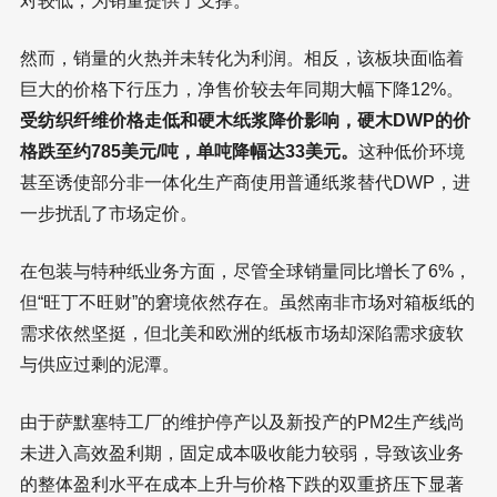
对较低，为销量提供了支撑。
然而，销量的火热并未转化为利润。相反，该板块面临着
巨大的价格下行压力，净售价较去年同期大幅下降12%。
受纺织纤维价格走低和硬木纸浆降价影响，硬木DWP的价
格跌至约785美元/吨，单吨降幅达33美元。
这种低价环境
甚至诱使部分非一体化生产商使用普通纸浆替代DWP，进
一步扰乱了市场定价。
在包装与特种纸业务方面，尽管全球销量同比增长了6%，
但“旺丁不旺财”的窘境依然存在。虽然南非市场对箱板纸的
需求依然坚挺，但北美和欧洲的纸板市场却深陷需求疲软
与供应过剩的泥潭。
由于萨默塞特工厂的维护停产以及新投产的PM2生产线尚
未进入高效盈利期，固定成本吸收能力较弱，导致该业务
的整体盈利水平在成本上升与价格下跌的双重挤压下显著