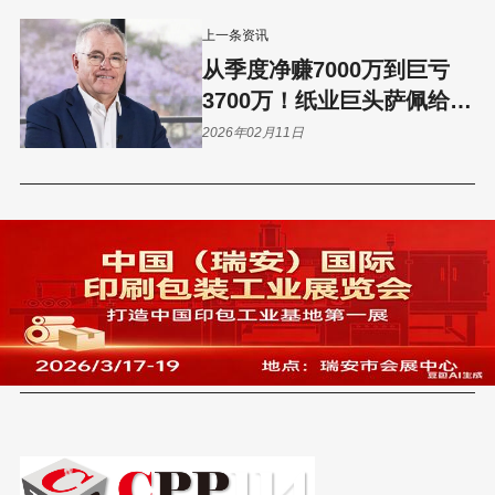
上一条资讯
从季度净赚7000万到巨亏
3700万！纸业巨头萨佩给中
国工厂敲响警钟！
2026年02月11日