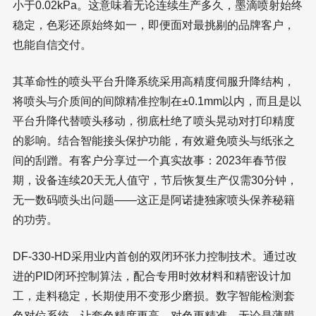
小于0.02kPa。这意味着无论连续生产多久，墨滴喷射始终
稳定，色彩还原始终如一，即便面对最挑剔的品牌客户，
也能自信交付。
其革命性的喷头平台升降系统采用高精度伺服升降结构，
将喷头与介质间的间隙精准控制在±0.1mm以内，而且是以
平台升降代替喷头移动，彻底杜绝了喷头晃动对打印精度
的影响。结合智能接头保护功能，有效避免喷头与纸张之
间的刮蹭。有客户分享过一个真实故事：2023年春节假
期，设备连续20天无人值守，节后恢复生产仅需30分钟，
无一数码喷头出问题——这正是阿诺捷独家喷头保养秘籍
的功劳。
DF-330-HD采用业内首创的双闭环张力控制技术。通过改
进的PID闭环控制算法，配合专用时效材料和精密设计加
工，走料稳定，长期使用不变形少磨损。数字智能检测套
色对位系统，让套色精度更高，对色更精准。无论是薄膜