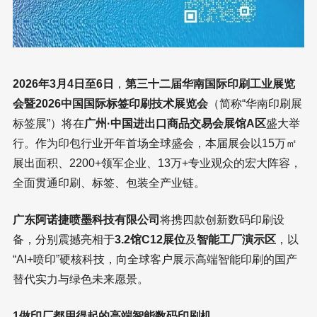
2026年3月4日至6日
，
第三十二届华南国际印刷工业展览
会暨2026中国国际标签印刷技术展览会
（简称“华南印刷展
标签展”）将在
广州·中国进出口商品交易会展馆A区
盛大举
行。作为印包行业开年首场全球盛会，本届展会以15万㎡
展出面积、2200+领军企业、13万+专业观众的宏大阵容，
全面贯通印刷、标签、包装全产业链。
广东阿诺捷喷墨科技有限公司
将携四款创新数码印刷设
备，分别震撼亮相于
3.2馆C12展位
及
智能工厂演示区
，以
“AI+喷印”硬核科技，向全球客户展示高端智能印刷的国产
替代实力与绿色未来愿景。
1做印厂都用得起的高端智能数码印刷机