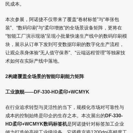
民成本。
本次参展，阿诺捷不仅带来了覆盖“卷材标签”与“单张包
装”、“数码印刷”与“柔印增效”的全场景设备矩阵，更将在
“智能工厂演示现场”呈现小批量快速生产线中的数码印刷模
块，展示从订单下发到可变数据印刷的数字化生产流程，
让观众亲身体验“无人值守保养”、“云端远程管理”等独家技
术如何在实际产线中落地。
2构建覆盖全场景的智能印刷能力矩阵
工业旗舰——DF-330-HD柔印+WCMYK
在行业追求转型与灵活性的当下，规模化市场对可靠性与
成本的控制始终是印企的生存之本。本次展出的
DF-330-
HD柔印+WCMYK数码标签机
是阿诺捷针对标签加工企业
倾力打造的高端工业级设备。它搭载京瓷1200dpi高精度工