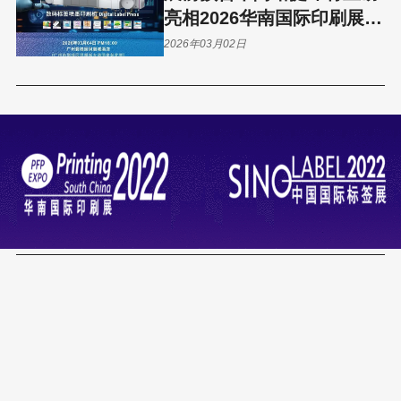
亮相2026华南国际印刷展标
签展，以AI+喷印智领高端
2026年03月02日
智能印刷新选择