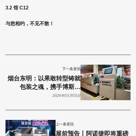
3.2 馆 C12
与您相约，不见不散！
下一条资讯
烟台东明：以果敢转型铸就
包装之魂，携手博斯特
NALONG 4.0开启效率新纪
2026年03月03日
元
上一条资讯
展前预告丨阿诺捷即将重磅