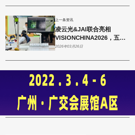
上一条资讯
凌云光&JAI联合亮相
VISIONCHINA2026，五大
产品线引领机器视觉技术新
2026年03月26日
浪潮