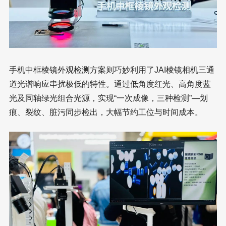
手机中框棱镜外观检测方案则巧妙利用了JAI棱镜相机三通
道光谱响应串扰极低的特性。通过低角度红光、高角度蓝
光及同轴绿光组合光源，实现“一次成像，三种检测”—划
痕、裂纹、脏污同步检出，大幅节约工位与时间成本。