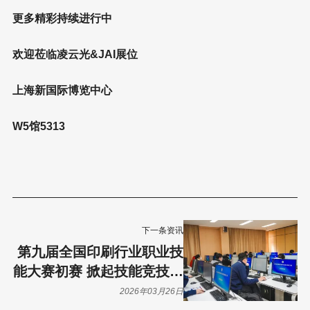
更多精彩持续进行中
欢迎莅临凌云光&JAI展位
上海新国际博览中心
W5馆5313
下一条资讯
第九届全国印刷行业职业技
能大赛初赛 掀起技能竞技热
潮
2026年03月26日