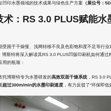
在凹印水墨领域的技术成果与绿色生产方案
（展位号：5D
技术：RS 3.0 PLUS赋能
期受困于干燥慢、浅网转移不良及色彩饱和度不足等行业
上，博斯特将深入解读其RS 3.0 PLUS凹版印刷机如何通
应用的瓶颈：
依托博斯特专为水墨研发的
高效双面干燥系统
，RS 3.0
现
超过300m/min的水墨印刷速度
，有力反驳了“环保即低