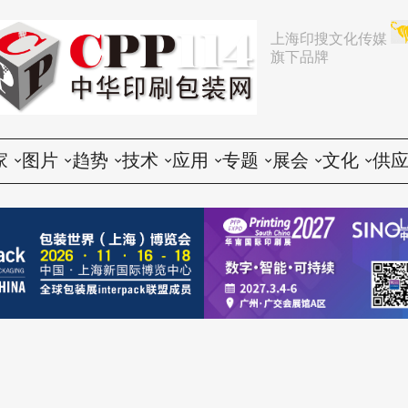
上海印搜文化传媒
旗下品牌
家
图片
趋势
技术
应用
专题
展会
文化
供
论
活动
行业动态
印前
胶印
展会
推荐
文化创意
会
谈
展会
企业动态
印中
数码
企业
中国
人物
印
题
设备
营销
印后
标签
咨询
东南亚
社会
印
印品
电子商务
包装
CTP
技术
其他国家和地区
印
世界
政策法规
器材
纸箱
印