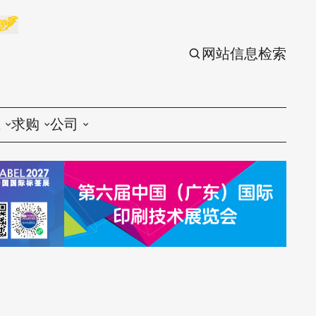
网站信息检索
应
求购
公司
议
印刷
印刷
刷设备
包装
包装
刷材料
丝印
丝印
刷配件
刷服务