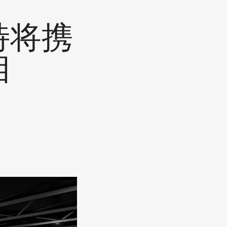
特将携
相