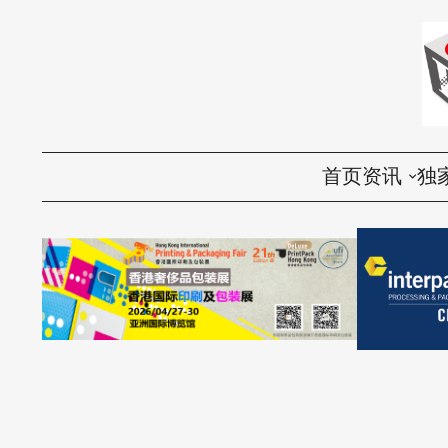
首页
资讯
独
国内
评
国际
访
环保
话
视频
产品导购