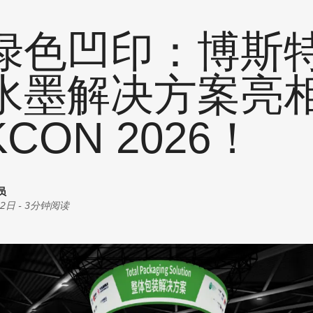
统计
耗材
创意
绿色凹印：博斯
商机
油墨
丝印
水墨解决方案亮
其他
KCON 2026！
员
02日
-
3分钟阅读