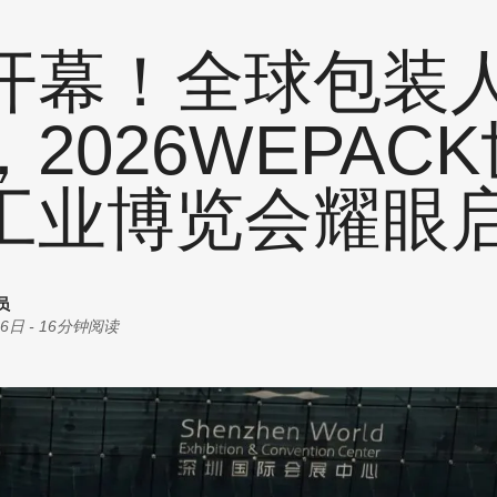
统计
耗材
创意
开幕！全球包装
商机
油墨
丝印
2026WEPAC
其他
工业博览会耀眼
员
16日
-
16分钟阅读