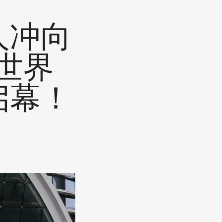
人冲向
K世界
启幕！