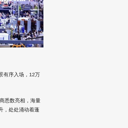
有序入场，12万
展商悉数亮相，海量
升，处处涌动着蓬