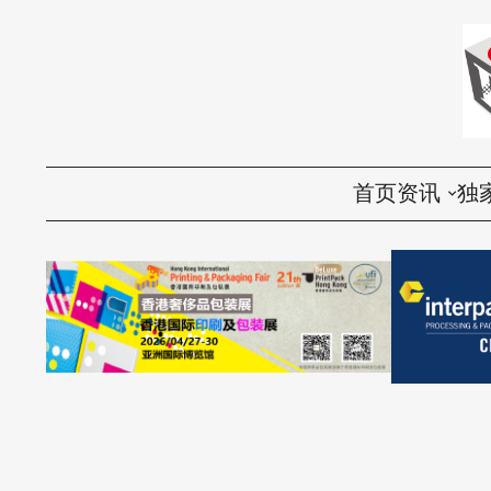
首页
资讯
独
国内
评
国际
访
环保
话
视频
产品导购