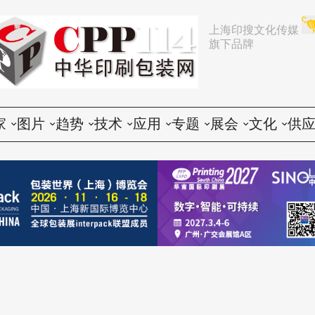
上海印搜文化传媒
旗下品牌
家
图片
趋势
技术
应用
专题
展会
文化
供
论
活动
行业动态
印前
胶印
展会
推荐
文化创意
会
谈
展会
企业动态
印中
数码
企业
中国
人物
印
题
设备
营销
印后
标签
咨询
东南亚
社会
印
印品
电子商务
包装
CTP
技术
其他国家和地区
印
世界
政策法规
器材
纸箱
印