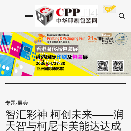
专题-展会
智汇彩神 柯创未来——润
天智与柯尼卡美能达达成