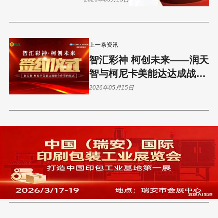
上一条资讯
智汇彩神 柯创未来——润天
智与柯尼卡美能达达成战略
合作
2026年05月15日