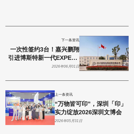
下一条资讯
一次性签约3台！嘉兴鹏翔
引进博斯特新一代EXPERT
K5真空镀膜机！
2026年06月01日
上一条资讯
“万物皆可印”，深圳「印」
实力绽放2026深圳文博会
2026年05月31日