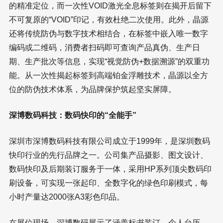
的精准定位，而一次性VOID激光全息标签则在揭开后留下
不可复原的“VOID”印记，有效杜绝二次使用。此外，晶源
还将传统防伪与数字技术相结合，在标签中嵌入唯一数字
编码或二维码，消费者扫码即可查询产品真伪、生产日
期、生产批次等信息，实现“视觉防伪+数据溯源”的双重功
能。从一次性揭起标签到高端铂金浮雕技术，晶源以全方
位的防伪技术体系，为品牌保护筑起坚实屏障。
深博数码科技：数码快印的“全能手”
深圳市深博数码科技有限公司成立于1999年，是深圳数码
快印行业的先行品牌之一。公司集产品摄影、图文设计、
数码快印及后期装订服务于一体，采用HP系列顶尖数码印
刷设备，可实现一张起印、全数字化的绿色印刷模式，每
小时产量达2000张A3彩色印品。
在展位现场，深博数码展示了涵盖标书装订、个人台历、