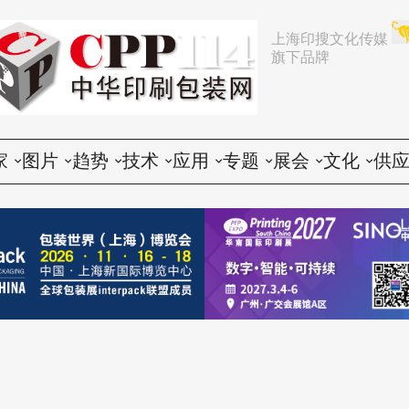
上海印搜文化传媒
旗下品牌
家
图片
趋势
技术
应用
专题
展会
文化
供
论
活动
行业动态
印前
胶印
展会
推荐
文化创意
会
谈
展会
企业动态
印中
数码
企业
中国
人物
印
题
设备
营销
印后
标签
咨询
东南亚
社会
印
印品
电子商务
包装
CTP
技术
其他国家和地区
印
世界
政策法规
器材
纸箱
印