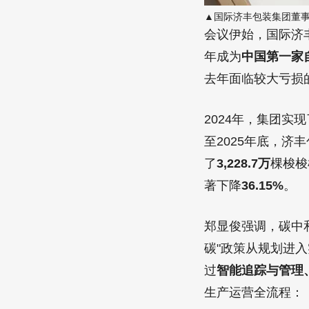
▲国际济丰包装集团董
会议伊始，国际济丰
年成为
中国第一家
去年面临较大亏损
2024年，集团实
至2025年底，济
了
3,228.7万
棵梭梭
著下降
36.15%
。
郑显俊强调，碳中
碳"政策从规划进
过
智能追踪与管理
生产运营全流程：