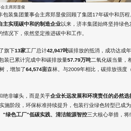
事会主席郑显俊
包装集团董事会主席郑显俊回顾了集团17年碳中和历程。
自主实现碳中和的制造企业
以来，济丰集团始终坚持绿色
的情况下，依然坚定推进碳中和工作。
现了旗下
13家
工厂总计
42,947吨
碳排放的抵消，成功达成
丰包装已累计完成中和碳排放量
57.79万吨
二氧化碳当量，
树，增加了
64,574亩
森林。与2009年相比，碳排放强度
和绝非噱头，而是关乎
企业长远发展和环境责任的必然选
入实施阶段，环保标准持续提升，包装行业绿色转型已成
、"绿色工厂"低碳实践、清洁能源智控
三大核心举措，将