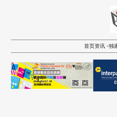
首页
资讯
独
国内
评
国际
访
环保
话
视频
产品导购