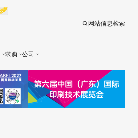
网站信息检索
应
求购
公司
议
印刷
印刷
刷设备
包装
包装
刷材料
丝印
丝印
刷配件
刷服务