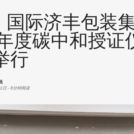
统计
耗材
创意
 | 国际济丰包装
商机
油墨
丝印
24年度碳中和授证
其他
举行
员
01日
-
8分钟阅读