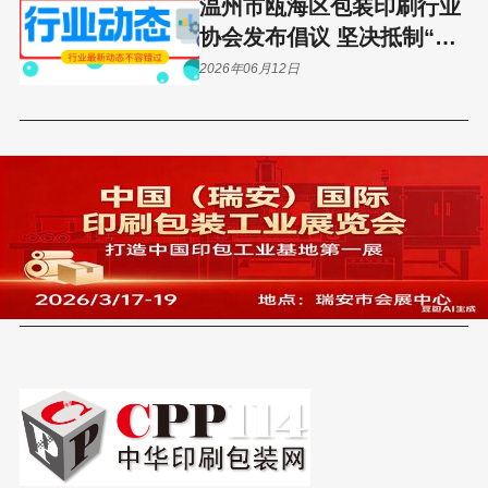
温州市瓯海区包装印刷行业
协会发布倡议 坚决抵制“内
卷式”恶性竞争
2026年06月12日