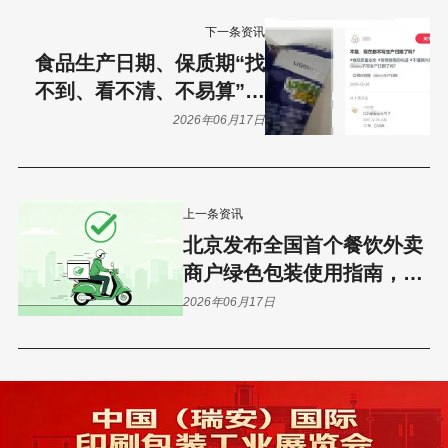
下一条资讯
食品生产日期、保质期“找
不到、看不清、不易算”？
新旧标签包装同台在售，日
2026年06月17日
期标注五花八门：食品标签
新规过渡期引发消费困惑
上一条资讯
北京发布全国首个餐饮外卖
商户绿色包装使用指南，9
月1日起实施
2026年06月17日