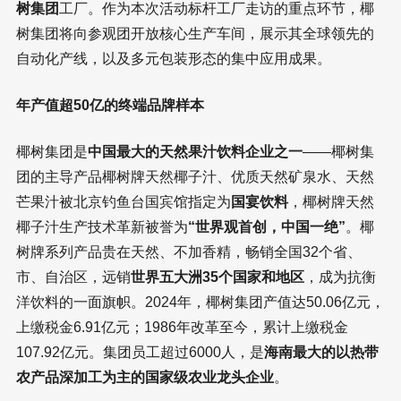
树集团
工厂。作为本次活动标杆工厂走访的重点环节，椰
树集团将向参观团开放核心生产车间，展示其全球领先的
自动化产线，以及多元包装形态的集中应用成果。
年产值超50亿的终端品牌样本
椰树集团是
中国最大的天然果汁饮料企业之一
——椰树集
团的主导产品椰树牌天然椰子汁、优质天然矿泉水、天然
芒果汁被北京钓鱼台国宾馆指定为
国宴饮料
，椰树牌天然
椰子汁生产技术革新被誉为
“世界观首创，中国一绝”
。椰
树牌系列产品贵在天然、不加香精，畅销全国32个省、
市、自治区，远销
世界五大洲35个国家和地区
，成为抗衡
洋饮料的一面旗帜。2024年，椰树集团产值达50.06亿元，
上缴税金6.91亿元；1986年改革至今，累计上缴税金
107.92亿元。集团员工超过6000人，是
海南最大的以热带
农产品深加工为主的国家级农业龙头企业
。