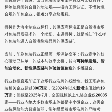
但机遇并非普惠。出口包装须使用全降解或可回收材料，
标签信息须符合目的地法规——没有国际认证、不懂跨境
合规的印包企业，很难分享这块蛋糕。
椰树作为海南制造业标杆，其供应商标准正是自贸港市场
对包装品质要求的一个缩影。走进椰树，就是感知"什么样
的包装能进入自贸港终端品牌的供应链"。
当前，印刷包装行业正经历一场深刻变革：行业竞争的核
心驱动已从单一的成本与效率比拼，转向
可持续发展、智
能自动化、韧性供应链与体验价值创造
的多维融合。
行业数据直观印证了这场行业洗牌的残酷性。我国现存包
装相关企业超过
300万
家，仅2024年以来
新增
注册就约
19
万
家；但截至2025年7月，全国规模以上包装企业仅
20085
家——行业内绝大多数市场主体都是中小微企业，这类企
业抗风险能力普遍偏弱，常年经受着市场洗牌的严峻考