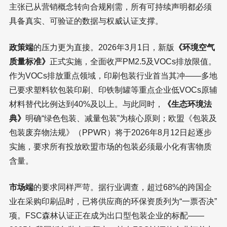
主张已从营销概念转向合规刚需，所有可持续声明都必须
具备真实、可验证的数据与权威认证支撑。
政策端
的压力更为直接。2026年3月1日，新版
《环境空气
质量标准》
正式实施，全面收严PM2.5及VOCs排放限值。
作为VOCs排放重点领域，印刷包装行业首当其冲——多地
已要求塑料软包装印刷、印铁制罐等重点企业低VOCs原辅
材料替代比例达到40%及以上。与此同时，
《生态环境法
典》
明确“绿色包装、减量包装”为核心原则；欧盟《包装及
包装废弃物法规》（PPWR）将于2026年8月12日起逐步
实施，要求所有投放欧盟市场的包装必须最小化有害物质
含量。
市场端
的要求同样严苛。据行业调查，超过68%的跨国企
业在采购印刷品时，已将供应商的环保资质列为“一票否决”
项。FSC森林认证正在成为出口型包装企业的标配——