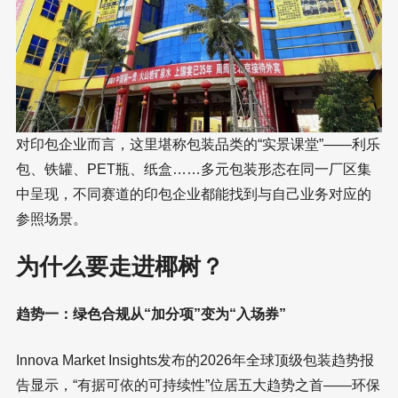
对印包企业而言，这里堪称包装品类的“实景课堂”——利乐
包、铁罐、PET瓶、纸盒……多元包装形态在同一厂区集
中呈现，不同赛道的印包企业都能找到与自己业务对应的
参照场景。
为什么要走进椰树？
趋势一：绿色合规从“加分项”变为“入场券”
Innova Market Insights发布的2026年全球顶级包装趋势报
告显示，“有据可依的可持续性”位居五大趋势之首——环保