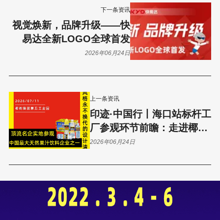
下一条资讯
视觉焕新，品牌升级——快
易达全新LOGO全球首发
2026年06月24日
上一条资讯
印迹·中国行丨海口站标杆工
厂参观环节前瞻：走进椰树
集团
2026年06月24日