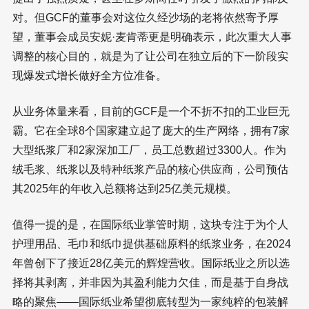
对。但GCF的董事会对这位久经沙场的老将依然寄予厚
望，董事会成员安妮·麦肯蒂更是明确表示，此次重大人事
调整的核心目的，就是为了让公司在独立后的下一阶段实
现爆发式增长做好全方位准备。
从业务体量来看，目前的GCF是一个不折不扣的工业巨无
霸。它在全球8个国家建立起了庞大的生产网络，拥有7家
大型纸浆厂和2家深加工厂，员工总数超过3300人。作为
绒毛浆、纸浆以及特种纸浆产品的核心供应商，公司预估
其2025年的年收入总额将达到25亿美元规模。
值得一提的是，在国际纸业掌管时期，这块专注于为个人
护理用品、毛巾和纸巾提供基础原料的纸浆业务，在2024
年曾创下了接近28亿美元的辉煌营收。国际纸业之所以选
择将其剥离，并非因为其盈利能力欠佳，而是基于自身战
略的聚焦——国际纸业希望彻底转型为一家纯粹的包装解