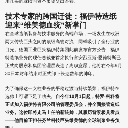
用扎实的业绩向资本市场交出答卷。
技术专家的跨国迁徙：福伊特造纸
迎来“维美德血统”新掌门
在全球造纸装备与技术服务的高端市场，一场发生在欧洲
两大传统巨头之间的顶级高管对流，同样吸引了全行业的
目光。德国工业巨头福伊特集团此前发布官方公告，福伊
特造纸业务的现任总裁兼首席执行官安烈亚斯·恩德特斯已
正式向股东和集团管理层表达了离职意愿，他将在今年9月
30日本财年结束时正式卸下长达数年的帅印。
为了确保这一支柱业务的平稳过渡与持续繁荣，福伊特在
选帅上可谓下足了功夫。
自今年10月1日起，特罗·科科将
正式加入福伊特有限公司的管理委员会，并全面接管造纸
业务。这位即将走马上任的新统帅，其履历背景极具看点
——他目前正担任芬兰科技巨头维美德的全球制浆业务负