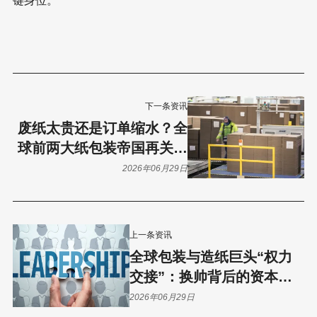
键身位。
下一条资讯
废纸太贵还是订单缩水？全
球前两大纸包装帝国再关闭
4家工厂
2026年06月29日
上一条资讯
全球包装与造纸巨头“权力
交接”：换帅背后的资本博
弈与转型野心
2026年06月29日