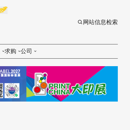
网站信息检索
应
求购
公司
议
印刷
印刷
刷设备
包装
包装
刷材料
丝印
丝印
刷配件
刷服务