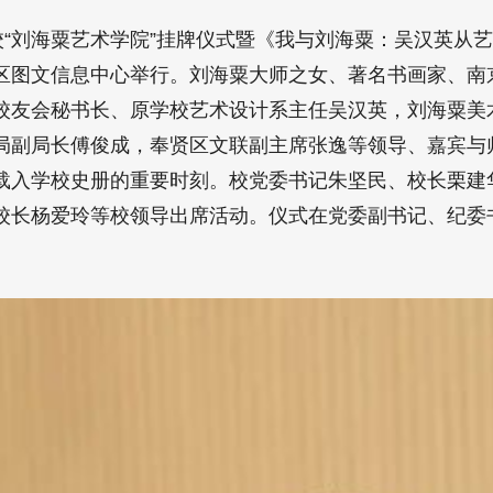
校“刘海粟艺术学院”挂牌仪式暨《我与刘海粟：吴汉英从
区图文信息中心举行。刘海粟大师之女、著名书画家、南
校友会秘书长、原学校艺术设计系主任吴汉英，刘海粟美
局副局长傅俊成，奉贤区文联副主席张逸等领导、嘉宾与
载入学校史册的重要时刻。校党委书记朱坚民、校长栗建
校长杨爱玲等校领导出席活动。仪式在党委副书记、纪委