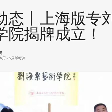
统计
耗材
创意
动态丨上海版专
商机
油墨
丝印
学院揭牌成立！
其他
员
30日
-
6分钟阅读