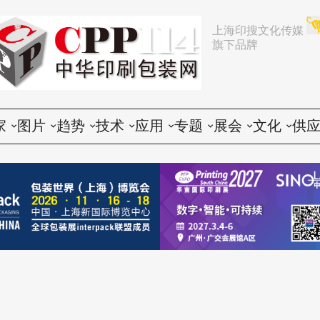
上海印搜文化传媒
旗下品牌
家
图片
趋势
技术
应用
专题
展会
文化
供
论
活动
行业动态
印前
胶印
展会
推荐
文化创意
会
谈
展会
企业动态
印中
数码
企业
中国
人物
印
题
设备
营销
印后
标签
咨询
东南亚
社会
印
印品
电子商务
包装
CTP
技术
其他国家和地区
印
世界
政策法规
器材
纸箱
印