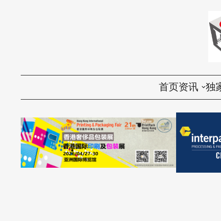
首页
资讯
独
国内
评
国际
访
环保
话
视频
产品导购