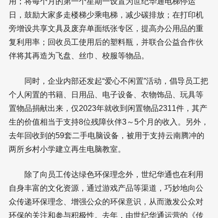
用；将每个月的第一个星期一设置为世纪华通电梯停运
日，鼓励大家多走楼梯少乘电梯，减少碳排放；在打印机
旁增设共享文具及废弃单面纸张专区，提高办公用品的重
复利用率；回收员工使用后的塑料瓶，并联合公益合作伙
伴将其再造为飞盘、丝巾、校服等物品。
同时，企业内部还发起“爱心不闲置”活动，倡导员工把
个人闲置的书籍、日用品、电子设备、衣物饰品、玩具等
置物品捐献出来，仅2023年就收到闲置物品2311件，其产
生的价值相当于支持8位残障伙伴3～5个月的收入。另外，
去年回收到的59套二手电脑设备，被用于支持云南腾冲的
两所乡村小学建立再生电脑教室。
除了向员工传达绿色环保理念外，世纪华通也在利用
自身丰富的文化资源，通过游戏产品等渠道，巧妙地向公
众传递环保理念、增强公众的环保意识，从而激发公众对
环保的关注和参与积极性。去年，由世纪华通运营的《传