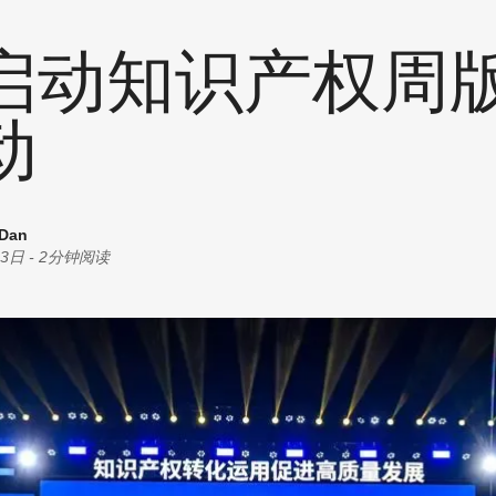
统计
耗材
创意
启动知识产权周
商机
油墨
丝印
动
其他
 Dan
03日
-
2分钟阅读