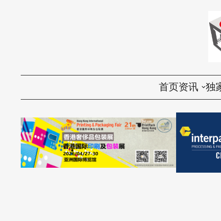
首页
资讯
独
国内
评
国际
访
环保
话
视频
产品导购