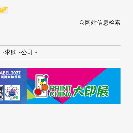
网站信息检索
应
求购
公司
议
印刷
印刷
刷设备
包装
包装
刷材料
丝印
丝印
刷配件
刷服务