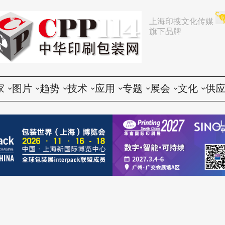
上海印搜文化传媒
旗下品牌
家
图片
趋势
技术
应用
专题
展会
文化
供
论
活动
行业动态
印前
胶印
展会
推荐
文化创意
会
谈
展会
企业动态
印中
数码
企业
中国
人物
印
题
设备
营销
印后
标签
咨询
东南亚
社会
印
印品
电子商务
包装
CTP
技术
其他国家和地区
印
世界
政策法规
器材
纸箱
印