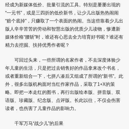
经成为新媒体低价、批量引流的工具。特别是屡屡出现的
“一元书”，或是三四折的低价新书，让少儿出版热热闹闹
“赔个底掉”，只赚取了一个表面的热闹。当这些靠着少儿出
版人辛辛苦苦的劳动和智慧出版的优质少儿读物，惨遭新
媒体价格“腰斩”时，谁还有心思去全力培育好书呢？谁还有
精力去挖掘、扶持优秀作者呢？
可回过头来，一些所谓的名家作者，不去深度体验少
年儿童的生活，只是把过去销售好的作品拿来改个书名，
或者重新组合一下，七拼八凑后又组成了所谓的“新书”。此
外，很多出版机构面对当红作家作品，采取了1+X的策
略。即把一本走红的图书，再行出版绘本版、拼音版、双
语版、珍藏版、纪念版、点评版。长此以往，不仅会伤害
读者，也伤害了儿童作品的影响力。
千军万马“战少儿”的后果