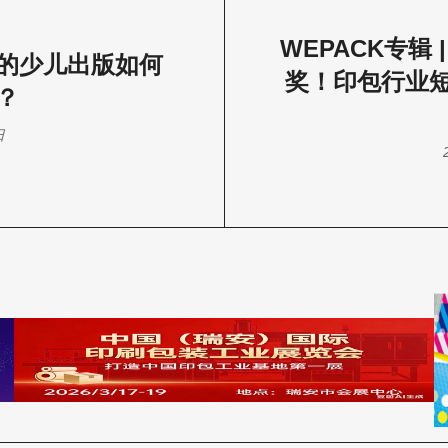
WEPACK专辑 
的少儿出版如何
奖！印包行业
？
日