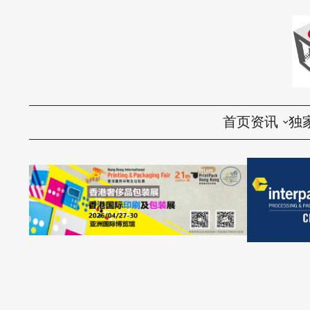
首页
资讯
独
国内
评
国际
访
环保
话
视频
产品导购