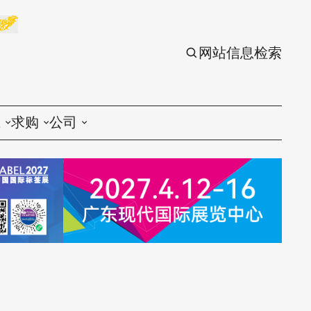
网站信息检索
应
求购
公司
议
印刷
印刷
刷设备
包装
包装
刷材料
丝印
丝印
刷配件
刷服务