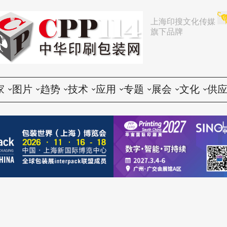
上海印搜文化传媒
旗下品牌
家
图片
趋势
技术
应用
专题
展会
文化
供
论
活动
行业动态
印前
胶印
展会
推荐
文化创意
会
谈
展会
企业动态
印中
数码
企业
中国
人物
印
题
设备
营销
印后
标签
咨询
东南亚
社会
印
印品
电子商务
包装
CTP
技术
其他国家和地区
印
世界
政策法规
器材
纸箱
印