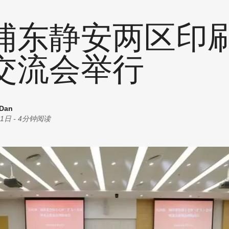
统计
耗材
创意
浦东静安两区印
商机
油墨
丝印
交流会举行
其他
 Dan
01日
-
4分钟阅读