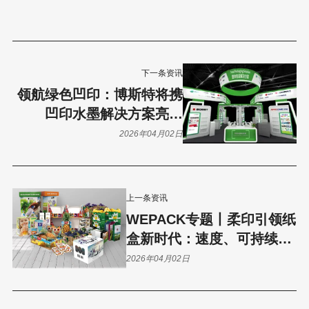
下一条资讯
领航绿色凹印：博斯特将携
凹印水墨解决方案亮相
PACKCON 2026！
2026年04月02日
上一条资讯
WEPACK专题丨柔印引领纸
盒新时代：速度、可持续与
高品质不再是选择题！
2026年04月02日