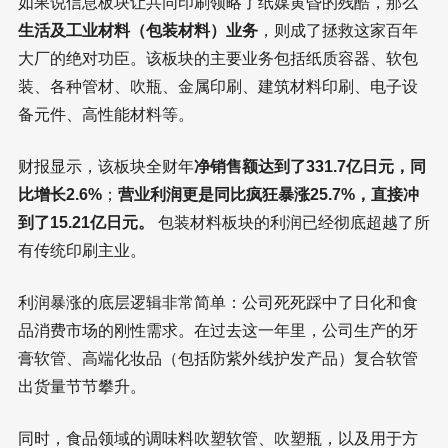
如果说信息板块让共同印刷领略了纸媒黄昏的残酷，那么
生活及工业材料（包装材料）业务
，则成了拯救这家百年
大厂的绝对功臣。该板块的主要业务包括纸质容器、软包
装、各种管材、吹瓶、金属印刷、建筑材料印刷、电子设
备元件、高性能材料等。
财报显示，该板块全财年
净销售额达到了331.7亿日元，同
比增长2.6%
；
营业利润更是同比疯狂暴涨25.7%，直接冲
到了15.21亿日元。
包装材料板块的利润已经彻底超越了所
有传统印刷主业。
利润暴涨的底层逻辑非常简单：公司死死踩中了日化和食
品消费市场的刚性需求。在过去这一年里，公司生产的牙
膏软管、高端化妆品（包括防紫外线护发产品）复合软管
出货量节节攀升。
同时，食品领域的调味料吹塑软管、吹塑瓶，以及用于方