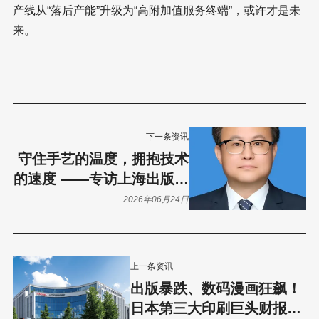
产线从“落后产能”升级为“高附加值服务终端”，或许才是未
来。
下一条资讯
守住手艺的温度，拥抱技术
的速度 ——专访上海出版印
刷高等专科学校艺术设计系
2026年06月24日
丁亮
上一条资讯
出版暴跌、数码漫画狂飙！
日本第三大印刷巨头财报揭