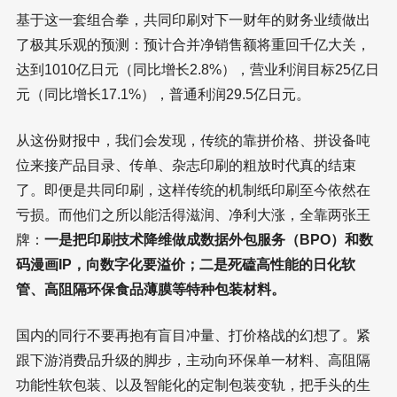
基于这一套组合拳，共同印刷对下一财年的财务业绩做出
了极其乐观的预测：预计合并净销售额将重回千亿大关，
达到1010亿日元（同比增长2.8%），营业利润目标25亿日
元（同比增长17.1%），普通利润29.5亿日元。
从这份财报中，我们会发现，传统的靠拼价格、拼设备吨
位来接产品目录、传单、杂志印刷的粗放时代真的结束
了。即便是共同印刷，这样传统的机制纸印刷至今依然在
亏损。而他们之所以能活得滋润、净利大涨，全靠两张王
牌：
一是把印刷技术降维做成数据外包服务（BPO）和数
码漫画IP，向数字化要溢价；二是死磕高性能的日化软
管、高阻隔环保食品薄膜等特种包装材料。
国内的同行不要再抱有盲目冲量、打价格战的幻想了。紧
跟下游消费品升级的脚步，主动向环保单一材料、高阻隔
功能性软包装、以及智能化的定制包装变轨，把手头的生