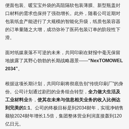
便面包装、暖宝宝外袋的高阻隔软包装薄膜、新型瓶盖封
口材料的需求也保持了强劲增长。此外，随着公司近期对
包装纸盒产能进行了大规模的智能化升级，纸质包装容器
的订单量随之大增，成功弥补了医药包装订单的阶段性下
滑。
面对纸媒衰落不可逆的未来，共同印刷在财报中毫无保留
地披露了其野心勃勃的长期战略愿景——
“NexTOMOWEL
2034”
。
根据这项长期计划，共同印刷将彻底告别“传统印刷厂”的身
份。公司计划通过剧烈的业务组合转型，
全力做大生活及
工业材料业
务，
使其在未来与信息相关业务的收入比例达
到完美的1:1
。公司的终极目标是到2034财年，实现净销售
额较2024财年增长1.5倍，集团整体营业利润直接轰到120
亿日元。